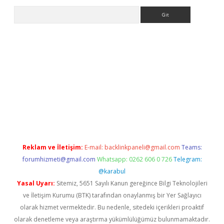
Arama
ps://ilbet.casino/
Reklam ve İletişim:
E-mail:
backlinkpaneli@gmail.com
Teams:
forumhizmeti@gmail.com
Whatsapp: 0262 606 0 726
Telegram:
@karabul
Yasal Uyarı:
Sitemiz, 5651 Sayılı Kanun gereğince Bilgi Teknolojileri
ve İletişim Kurumu (BTK) tarafından onaylanmış bir Yer Sağlayıcı
olarak hizmet vermektedir. Bu nedenle, sitedeki içerikleri proaktif
olarak denetleme veya araştırma yükümlülüğümüz bulunmamaktadır.