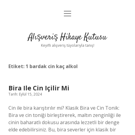
menüyü
Anasayfa
aç
Gizlilik Politikası
Alışveriş Hikaye Kutusu
Yasal Uyarı
Keyifli alışveriş tüyolarıyla tanış!
Hakkımızda
Etiket:
1 bardak cin kaç alkol
Bira Ile Cin Içilir Mi
Tarih: Eylül 15, 2024
Cin ile bira karıştırılır mi? Klasik Bira ve Cin Tonik:
Bira ve cin toniği birleştirerek, maltın zenginliği ile
cinin baharatlı dokusu arasında lezzetli bir denge
elde edebilirsiniz. Bu, bira severler için klasik bir