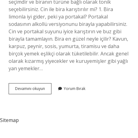
seçimdir ve biranın türüne bağlı olarak tonik
seçebilirsiniz. Cin ile bira karıştırılır mi? 1. Bira
limonla iyi gider, peki ya portakal? Portakal
sodasının alkollü versiyonunu birayla yapabilirsiniz.
Cin ve portakal suyunu iyice karıştırın ve buz gibi
birayla tamamlayın. Bira en güzel neyle içilir? Kavun,
karpuz, peynir, sosis, yumurta, tiramisu ve daha
birçok yemek eşlikçi olarak tüketilebilir. Ancak genel
olarak kızarmış yiyecekler ve kuruyemişler gibi yağlı
yan yemekler…
Bira
Devamını okuyun
Yorum Bırak
Ile
Cin
Içilir
Mi
Sitemap