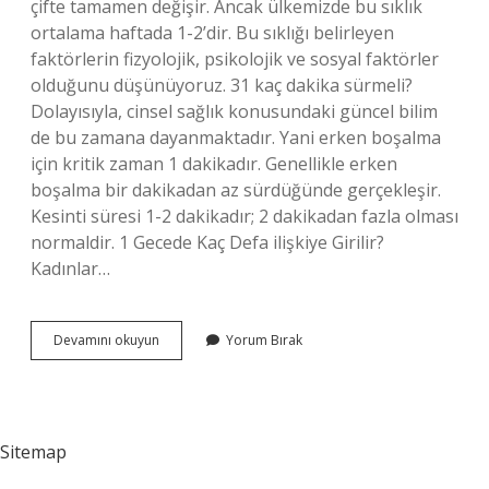
çifte tamamen değişir. Ancak ülkemizde bu sıklık
ortalama haftada 1-2’dir. Bu sıklığı belirleyen
faktörlerin fizyolojik, psikolojik ve sosyal faktörler
olduğunu düşünüyoruz. 31 kaç dakika sürmeli?
Dolayısıyla, cinsel sağlık konusundaki güncel bilim
de bu zamana dayanmaktadır. Yani erken boşalma
için kritik zaman 1 dakikadır. Genellikle erken
boşalma bir dakikadan az sürdüğünde gerçekleşir.
Kesinti süresi 1-2 dakikadır; 2 dakikadan fazla olması
normaldir. 1 Gecede Kaç Defa ilişkiye Girilir?
Kadınlar…
Erkek
Devamını okuyun
Yorum Bırak
Kac
Saatte
Bir
Bosalir
Sitemap