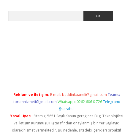
Arama
tps://ilbet.casino/
Reklam ve İletişim:
E-mail:
backlinkpaneli@gmail.com
Teams:
forumhizmeti@gmail.com
Whatsapp: 0262 606 0 726
Telegram:
@karabul
Yasal Uyarı:
Sitemiz, 5651 Sayılı Kanun gereğince Bilgi Teknolojileri
ve İletişim Kurumu (BTK) tarafından onaylanmış bir Yer Sağlayıcı
olarak hizmet vermektedir. Bu nedenle, sitedeki içerikleri proaktif