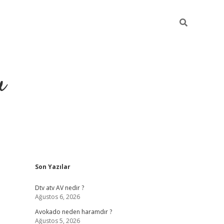
u
Sidebar
Son Yazılar
https://ilbe
Dtv atv AV nedir ?
Ağustos 6, 2026
Avokado neden haramdır ?
Ağustos 5, 2026