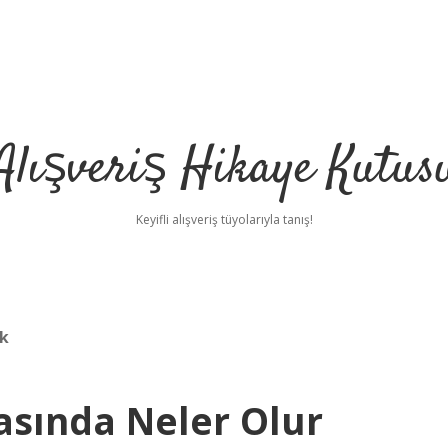
Alışveriş Hikaye Kutus
Keyifli alışveriş tüyolarıyla tanış!
ak
asında Neler Olur