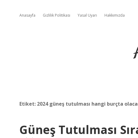
Anasayfa
Gizlilik Politikası
Yasal Uyarı
Hakkımızda
Etiket:
2024 güneş tutulması hangi burçta olac
Güneş Tutulması Sır