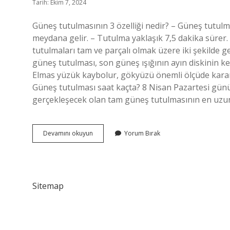
Tarih: Ekim 7, 2024
Güneş tutulmasının 3 özelliği nedir? – Güneş tutulma
meydana gelir. – Tutulma yaklaşık 7,5 dakika sürer.
tutulmaları tam ve parçalı olmak üzere iki şekilde g
güneş tutulması, son güneş ışığının ayın diskinin k
Elmas yüzük kaybolur, gökyüzü önemli ölçüde kararır
Güneş tutulması saat kaçta? 8 Nisan Pazartesi günü 
gerçekleşecek olan tam güneş tutulmasının en uzu
Güneş
Devamını okuyun
Yorum Bırak
Tutulması
Sırasında
Neler
Olur
Sitemap