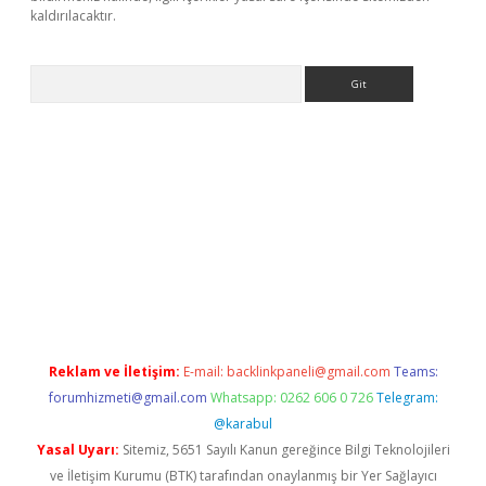
kaldırılacaktır.
Arama
ps://ilbet.casino/
Reklam ve İletişim:
E-mail:
backlinkpaneli@gmail.com
Teams:
forumhizmeti@gmail.com
Whatsapp: 0262 606 0 726
Telegram:
@karabul
Yasal Uyarı:
Sitemiz, 5651 Sayılı Kanun gereğince Bilgi Teknolojileri
ve İletişim Kurumu (BTK) tarafından onaylanmış bir Yer Sağlayıcı