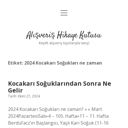
menüyü
Anasayfa
aç
Gizlilik Politikası
Alışveriş Hikaye Kutusu
Yasal Uyarı
Keyifli alışveriş tüyolarıyla tanış!
Hakkımızda
Etiket:
2024 Kocakarı Soğukları ne zaman
Kocakarı Soğuklarından Sonra Ne
Gelir
Tarih: Ekim 27, 2024
2024 Kocakarı Soğukları ne zaman? « » Mart
2024PazartesiSalı»4 – 105. Hafta»11 – 11. Hafta
Berdül’acz’ın Başlangıcı, Yaşlı Karı Soğuk (11-16