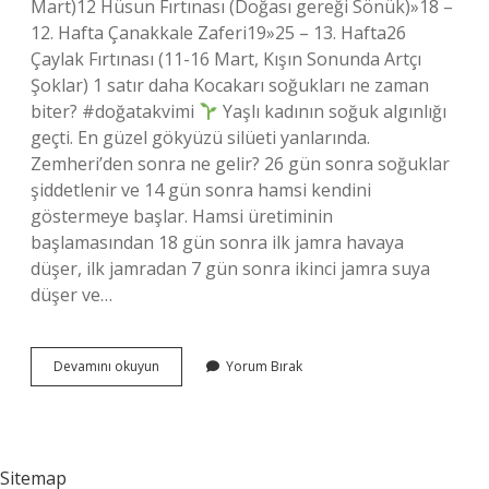
Mart)12 Hüsun Fırtınası (Doğası gereği Sönük)»18 –
12. Hafta Çanakkale Zaferi19»25 – 13. Hafta26
Çaylak Fırtınası (11-16 Mart, Kışın Sonunda Artçı
Şoklar) 1 satır daha Kocakarı soğukları ne zaman
biter? #doğatakvimi
Yaşlı kadının soğuk algınlığı
geçti. En güzel gökyüzü silüeti yanlarında.
Zemheri’den sonra ne gelir? 26 gün sonra soğuklar
şiddetlenir ve 14 gün sonra hamsi kendini
göstermeye başlar. Hamsi üretiminin
başlamasından 18 gün sonra ilk jamra havaya
düşer, ilk jamradan 7 gün sonra ikinci jamra suya
düşer ve…
Kocakarı
Devamını okuyun
Yorum Bırak
Soğuklarından
Sonra
Ne
Gelir
Sitemap