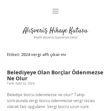
menüyü
Anasayfa
aç
Gizlilik Politikası
Alışveriş Hikaye Kutusu
Yasal Uyarı
Keyifli alışveriş tüyolarıyla tanış!
Hakkımızda
Etiket:
2024 vergi affı çıkar mı
Belediyeye Olan Borçlar Ödenmezse
Ne Olur
Tarih: Eylül 22, 2024
Belediye borcu ödenmezse ne olur? Takip
sonrasında vergi borcu ödenmezse vergi cezası
olarak faiz uygulanır. Vergi borcu uzun süre