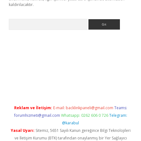
kaldırılacaktır.
Arama
ps://ilbet.casino/
Reklam ve İletişim:
E-mail:
backlinkpaneli@gmail.com
Teams:
forumhizmeti@gmail.com
Whatsapp: 0262 606 0 726
Telegram:
@karabul
Yasal Uyarı:
Sitemiz, 5651 Sayılı Kanun gereğince Bilgi Teknolojileri
ve İletişim Kurumu (BTK) tarafından onaylanmış bir Yer Sağlayıcı