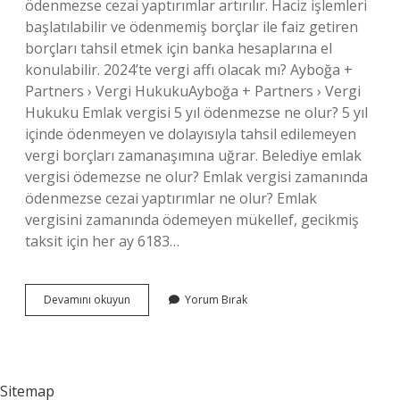
ödenmezse cezai yaptırımlar artırılır. Haciz işlemleri
başlatılabilir ve ödenmemiş borçlar ile faiz getiren
borçları tahsil etmek için banka hesaplarına el
konulabilir. 2024’te vergi affı olacak mı? Ayboğa +
Partners › Vergi HukukuAyboğa + Partners › Vergi
Hukuku Emlak vergisi 5 yıl ödenmezse ne olur? 5 yıl
içinde ödenmeyen ve dolayısıyla tahsil edilemeyen
vergi borçları zamanaşımına uğrar. Belediye emlak
vergisi ödemezse ne olur? Emlak vergisi zamanında
ödenmezse cezai yaptırımlar ne olur? Emlak
vergisini zamanında ödemeyen mükellef, gecikmiş
taksit için her ay 6183…
Belediyeye
Devamını okuyun
Yorum Bırak
Olan
Borçlar
Ödenmezse
Ne
Olur
Sitemap