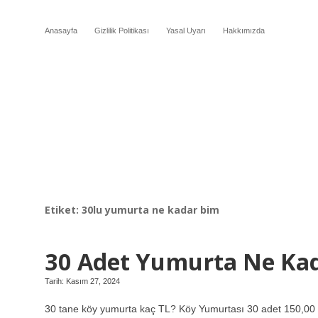
Anasayfa
Gizlilik Politikası
Yasal Uyarı
Hakkımızda
Etiket:
30lu yumurta ne kadar bim
30 Adet Yumurta Ne Ka
Tarih: Kasım 27, 2024
30 tane köy yumurta kaç TL? Köy Yumurtası 30 adet 150,00 TL