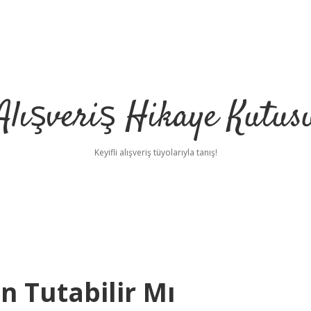
Alışveriş Hikaye Kutus
Keyifli alışveriş tüyolarıyla tanış!
n Tutabilir Mı