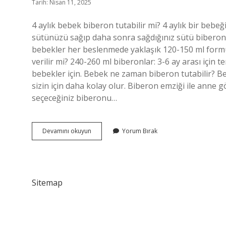
Tarih: Nisan 11, 2025
4 aylık bebek biberon tutabilir mi? 4 aylık bir be
sütünüzü sağıp daha sonra sağdığınız sütü biberonla 
bebekler her beslenmede yaklaşık 120-150 ml formü
verilir mi? 240-260 ml biberonlar: 3-6 ay arası için te
bebekler için. Bebek ne zaman biberon tutabilir? Beb
sizin için daha kolay olur. Biberon emziği ile anne 
seçeceğiniz biberonu…
4
Devamını okuyun
Yorum Bırak
Aylık
Bebek
Biberon
Tutabilir
Mı
Sitemap