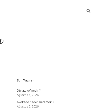
u
Sidebar
Son Yazılar
https://ilbe
Dtv atv AV nedir ?
Ağustos 6, 2026
Avokado neden haramdır ?
Ağustos 5, 2026