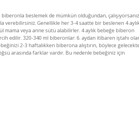
beği biberonla beslemek de mümkün olduğundan, çalışıyorsanı
verebilirsiniz. Genellikle her 3-4 saatte bir beslenen 4 aylı
l mama veya anne sütü alabilirler. 4 aylık bebeğe biberon
rcih edilir. 320-340 ml biberonlar: 6. aydan itibaren iştahı ola
eğinizi 2-3 haftalıkken biberona alıştırın, böylece gelecekt
göğsü arasında farklar vardır. Bu nedenle bebeğiniz için