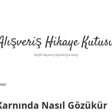
Alışveriş Hikaye Kutus
Keyifli alışveriş tüyolarıyla tanış!
nur
Karnında Nasıl Gözükür