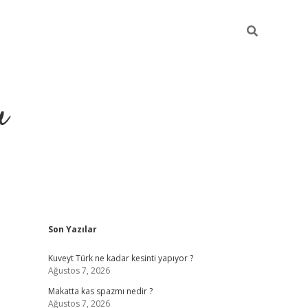
u
Sidebar
Son Yazılar
https://ilbet
Kuveyt Türk ne kadar kesinti yapıyor ?
Ağustos 7, 2026
Makatta kas spazmı nedir ?
Ağustos 7, 2026