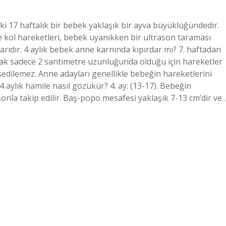
 17 haftalık bir bebek yaklaşık bir ayva büyüklüğündedir.
ve kol hareketleri, bebek uyanıkken bir ultrason taraması
arıdır. 4 aylık bebek anne karnında kıpırdar mı? 7. haftadan
ak sadece 2 santimetre uzunluğunda olduğu için hareketler
sedilemez. Anne adayları genellikle bebeğin hareketlerini
 4 aylık hamile nasıl gözükür? 4. ay: (13-17). Bebeğin
onla takip edilir. Baş-popo mesafesi yaklaşık 7-13 cm’dir ve