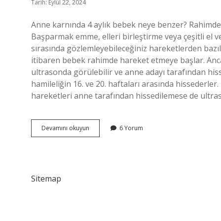
Tarih: Eylül 22, 2024
Anne karnında 4 aylık bebek neye benzer? Rahimdeki
Başparmak emme, elleri birleştirme veya çeşitli el 
sırasında gözlemleyebileceğiniz hareketlerden bazıl
itibaren bebek rahimde hareket etmeye başlar. Anc
ultrasonda görülebilir ve anne adayı tarafından his
hamileliğin 16. ve 20. haftaları arasında hissederler.
hareketleri anne tarafından hissedilemese de ultras
4
Devamını okuyun
6 Yorum
Aylık
Bebek
Anne
Karnında
Nasıl
Sitemap
Gözükür