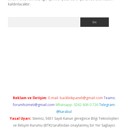
kaldırılacaktır.
Arama
ps://ilbet.casino/
Reklam ve İletişim:
E-mail:
backlinkpaneli@gmail.com
Teams:
forumhizmeti@gmail.com
Whatsapp: 0262 606 0 726
Telegram:
@karabul
Yasal Uyarı:
Sitemiz, 5651 Sayılı Kanun gereğince Bilgi Teknolojileri
ve İletişim Kurumu (BTK) tarafından onaylanmış bir Yer Sağlayıcı