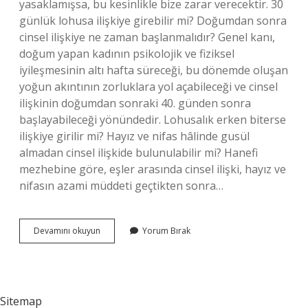
yasaklamışsa, bu kesinlikle bize zarar verecektir. 30
günlük lohusa ilişkiye girebilir mi? Doğumdan sonra
cinsel ilişkiye ne zaman başlanmalıdır? Genel kanı,
doğum yapan kadının psikolojik ve fiziksel
iyileşmesinin altı hafta süreceği, bu dönemde oluşan
yoğun akıntının zorluklara yol açabileceği ve cinsel
ilişkinin doğumdan sonraki 40. günden sonra
başlayabileceği yönündedir. Lohusalık erken biterse
ilişkiye girilir mi? Hayız ve nifas hâlinde gusül
almadan cinsel ilişkide bulunulabilir mi? Hanefi
mezhebine göre, eşler arasında cinsel ilişki, hayız ve
nifasın azami müddeti geçtikten sonra…
Lohusa
Devamını okuyun
Yorum Bırak
Kadın
40
I
Çıkmadan
Ilişkiye
Sitemap
Girebilir