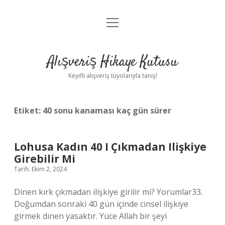
menüyü
Anasayfa
aç
Gizlilik Politikası
Alışveriş Hikaye Kutusu
Yasal Uyarı
Keyifli alışveriş tüyolarıyla tanış!
Hakkımızda
Etiket:
40 sonu kanaması kaç gün sürer
Lohusa Kadın 40 I Çıkmadan Ilişkiye
Girebilir Mi
Tarih: Ekim 2, 2024
Dinen kırk çıkmadan ilişkiye girilir mi? Yorumlar33.
Doğumdan sonraki 40 gün içinde cinsel ilişkiye
girmek dinen yasaktır. Yüce Allah bir şeyi