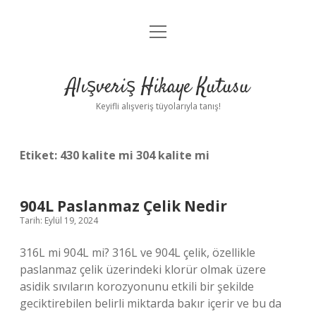
menüyü
Anasayfa
aç
Gizlilik Politikası
Alışveriş Hikaye Kutusu
Yasal Uyarı
Keyifli alışveriş tüyolarıyla tanış!
Hakkımızda
Etiket:
430 kalite mi 304 kalite mi
904L Paslanmaz Çelik Nedir
Tarih: Eylül 19, 2024
316L mi 904L mi? 316L ve 904L çelik, özellikle
paslanmaz çelik üzerindeki klorür olmak üzere
asidik sıvıların korozyonunu etkili bir şekilde
geciktirebilen belirli miktarda bakır içerir ve bu da