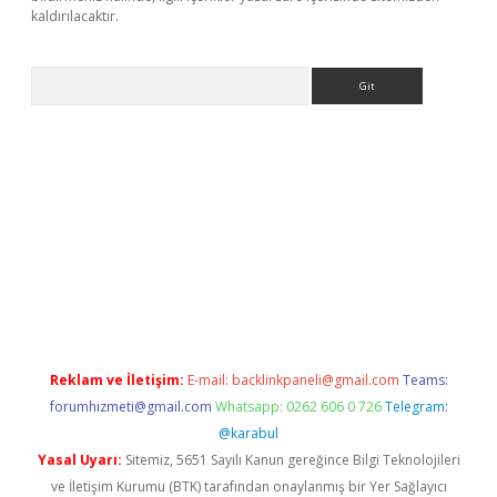
kaldırılacaktır.
Arama
tps://ilbet.casino/
Reklam ve İletişim:
E-mail:
backlinkpaneli@gmail.com
Teams:
forumhizmeti@gmail.com
Whatsapp: 0262 606 0 726
Telegram:
@karabul
Yasal Uyarı:
Sitemiz, 5651 Sayılı Kanun gereğince Bilgi Teknolojileri
ve İletişim Kurumu (BTK) tarafından onaylanmış bir Yer Sağlayıcı