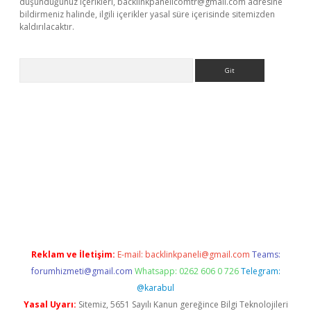
düşündüğünüz içerikleri,
backlinkpanelicomtr@gmail.com
adresine
bildirmeniz halinde, ilgili içerikler yasal süre içerisinde sitemizden
kaldırılacaktır.
Arama
ps://ilbet.casino/
Reklam ve İletişim:
E-mail:
backlinkpaneli@gmail.com
Teams:
forumhizmeti@gmail.com
Whatsapp: 0262 606 0 726
Telegram:
@karabul
Yasal Uyarı:
Sitemiz, 5651 Sayılı Kanun gereğince Bilgi Teknolojileri