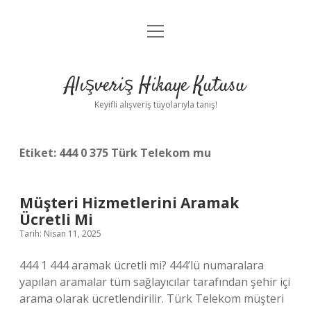
menüyü
Anasayfa
aç
Gizlilik Politikası
Alışveriş Hikaye Kutusu
Yasal Uyarı
Keyifli alışveriş tüyolarıyla tanış!
Hakkımızda
Etiket:
444 0 375 Türk Telekom mu
Müşteri Hizmetlerini Aramak
Ücretli Mi
Tarih: Nisan 11, 2025
444 1 444 aramak ücretli mi? 444’lü numaralara
yapılan aramalar tüm sağlayıcılar tarafından şehir içi
arama olarak ücretlendirilir. Türk Telekom müşteri