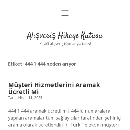
menüyü
Anasayfa
aç
Gizlilik Politikası
Alışveriş Hikaye Kutusu
Yasal Uyarı
Keyifli alışveriş tüyolarıyla tanış!
Hakkımızda
Etiket:
444 1 444 neden arıyor
Müşteri Hizmetlerini Aramak
Ücretli Mi
Tarih: Nisan 11, 2025
444 1 444 aramak ücretli mi? 444’lü numaralara
yapılan aramalar tüm sağlayıcılar tarafından şehir içi
arama olarak ücretlendirilir. Türk Telekom müşteri