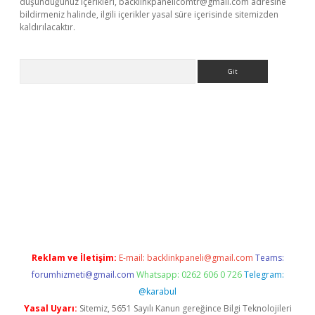
düşündüğünüz içerikleri,
backlinkpanelicomtr@gmail.com
adresine
bildirmeniz halinde, ilgili içerikler yasal süre içerisinde sitemizden
kaldırılacaktır.
Arama
ps://ilbet.casino/
Reklam ve İletişim:
E-mail:
backlinkpaneli@gmail.com
Teams:
forumhizmeti@gmail.com
Whatsapp: 0262 606 0 726
Telegram:
@karabul
Yasal Uyarı:
Sitemiz, 5651 Sayılı Kanun gereğince Bilgi Teknolojileri