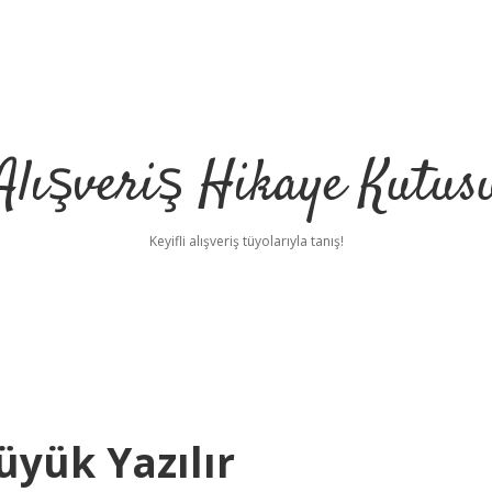
Alışveriş Hikaye Kutus
Keyifli alışveriş tüyolarıyla tanış!
yük Yazılır