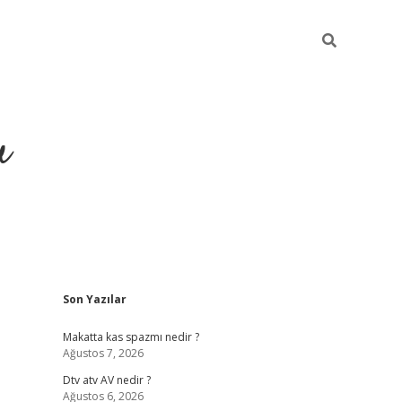
u
Sidebar
Son Yazılar
https://ilbe
Makatta kas spazmı nedir ?
Ağustos 7, 2026
Dtv atv AV nedir ?
Ağustos 6, 2026