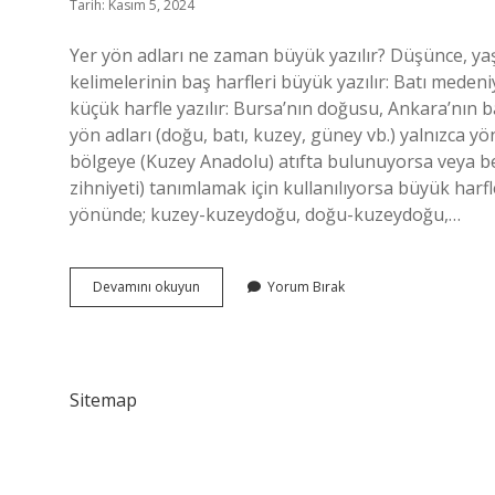
Tarih: Kasım 5, 2024
Yer yön adları ne zaman büyük yazılır? Düşünce, yaş
kelimelerinin baş harfleri büyük yazılır: Batı meden
küçük harfle yazılır: Bursa’nın doğusu, Ankara’nın ba
yön adları (doğu, batı, kuzey, güney vb.) yalnızca yönü
bölgeye (Kuzey Anadolu) atıfta bulunuyorsa veya beli
zihniyeti) tanımlamak için kullanılıyorsa büyük harf
yönünde; kuzey-kuzeydoğu, doğu-kuzeydoğu,…
Yer
Devamını okuyun
Yorum Bırak
Yön
Ne
Zaman
Büyük
Yazılır
Sitemap