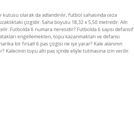
 kutusu olarak da adlandırılır, futbol sahasında ceza
zaklıktaki çizgidir. Saha boyutu 18,32 x 5,50 metredir. Altı
lir. Futbolda 6 numara neresidir? Futbolda 6 sayısı defansif
atakları engellemekten, topu kazanmaktan ve defansı
ika bir fırsat! 6 pas çizgisi ne işe yarar? Kale alanının
? Kalecinin topu altı pas içinde eliyle tutmasına izin verilir.