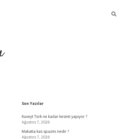
u
Sidebar
Son Yazılar
https://ilb
Kuveyt Türk ne kadar kesinti yapıyor ?
Ağustos 7, 2026
Makatta kas spazmı nedir ?
Ağustos 7, 2026