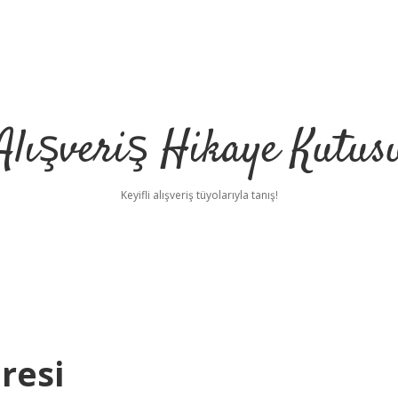
Alışveriş Hikaye Kutus
Keyifli alışveriş tüyolarıyla tanış!
resi