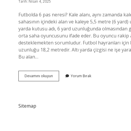
Tarih: Nisan 4, 2025
Futbolda 6 pas neresi? Kale alanı, aynı zamanda kale
sahasının içindeki alan ve kaleye 5,5 metre (6 yard) u
yarda kutusu adı, 6 yard uzunluğunda olmasından ge
orta saha oyuncusunu ifade eder. Bu oyuncu rakip 
desteklemekten sorumludur. Futbol hayranları için har
uzunluğu 18,2 metredir. Altı yarda çizgisi ne işe yarar
Bu alan…
Futbolda
Devamını okuyun
Yorum Bırak
6
Pas
Içi
Neresi
Sitemap