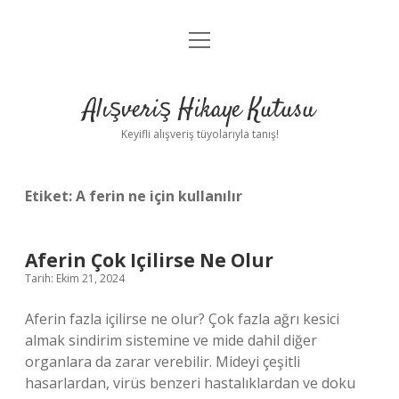
menüyü
Anasayfa
aç
Gizlilik Politikası
Alışveriş Hikaye Kutusu
Yasal Uyarı
Keyifli alışveriş tüyolarıyla tanış!
Hakkımızda
Etiket:
A ferin ne için kullanılır
Aferin Çok Içilirse Ne Olur
Tarih: Ekim 21, 2024
Aferin fazla içilirse ne olur? Çok fazla ağrı kesici
almak sindirim sistemine ve mide dahil diğer
organlara da zarar verebilir. Mideyi çeşitli
hasarlardan, virüs benzeri hastalıklardan ve doku