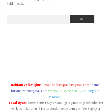
kaldırılacaktır.
Arama
o/
Reklam ve İletişim:
E-mail:
backlinkpaneli@gmail.com
Teams:
forumhizmeti@gmail.com
Whatsapp: 0262 606 0 726
Telegram:
@karabul
Yasal Uyarı:
Sitemiz, 5651 Sayılı Kanun gereğince Bilgi Teknolojileri
ve İletişim Kurumu (BTK) tarafından onaylanmış bir Yer Sağlayıcı