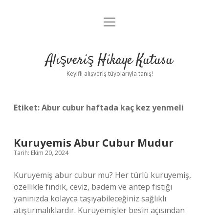
menüyü
Anasayfa
aç
Gizlilik Politikası
Alışveriş Hikaye Kutusu
Yasal Uyarı
Keyifli alışveriş tüyolarıyla tanış!
Hakkımızda
Etiket:
Abur cubur haftada kaç kez yenmeli
Kuruyemis Abur Cubur Mudur
Tarih: Ekim 20, 2024
Kuruyemiş abur cubur mu? Her türlü kuruyemiş,
özellikle fındık, ceviz, badem ve antep fıstığı
yanınızda kolayca taşıyabileceğiniz sağlıklı
atıştırmalıklardır. Kuruyemişler besin açısından