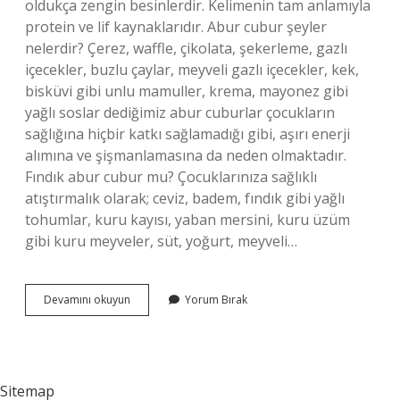
oldukça zengin besinlerdir. Kelimenin tam anlamıyla
protein ve lif kaynaklarıdır. Abur cubur şeyler
nelerdir? Çerez, waffle, çikolata, şekerleme, gazlı
içecekler, buzlu çaylar, meyveli gazlı içecekler, kek,
bisküvi gibi unlu mamuller, krema, mayonez gibi
yağlı soslar dediğimiz abur cuburlar çocukların
sağlığına hiçbir katkı sağlamadığı gibi, aşırı enerji
alımına ve şişmanlamasına da neden olmaktadır.
Fındık abur cubur mu? Çocuklarınıza sağlıklı
atıştırmalık olarak; ceviz, badem, fındık gibi yağlı
tohumlar, kuru kayısı, yaban mersini, kuru üzüm
gibi kuru meyveler, süt, yoğurt, meyveli…
Kuruyemis
Devamını okuyun
Yorum Bırak
Abur
Cubur
Mudur
Sitemap