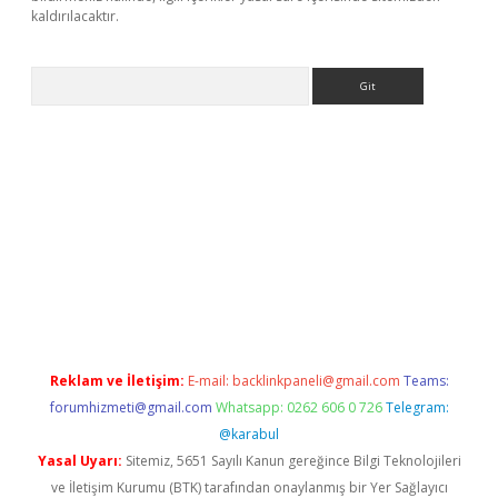
kaldırılacaktır.
Arama
ps://ilbet.casino/
Reklam ve İletişim:
E-mail:
backlinkpaneli@gmail.com
Teams:
forumhizmeti@gmail.com
Whatsapp: 0262 606 0 726
Telegram:
@karabul
Yasal Uyarı:
Sitemiz, 5651 Sayılı Kanun gereğince Bilgi Teknolojileri
ve İletişim Kurumu (BTK) tarafından onaylanmış bir Yer Sağlayıcı