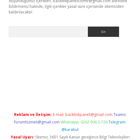
düşündüğünüz içerikleri,
backlinkpanelicomtr@gmail.com
adresine
bildirmeniz halinde, ilgili içerikler yasal süre içerisinde sitemizden
kaldırılacaktır.
Arama
ps://ilbet.casino/
Reklam ve İletişim:
E-mail:
backlinkpaneli@gmail.com
Teams:
forumhizmeti@gmail.com
Whatsapp: 0262 606 0 726
Telegram:
@karabul
Yasal Uyarı:
Sitemiz, 5651 Sayılı Kanun gereğince Bilgi Teknolojileri