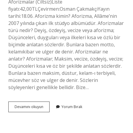
Aforizmalar (Ciltsiz)Liste
fiyatı:42,00TLÇevirmen:Osman ÇakmakçıYayın
tarihi:18.06. Aforizma kimin? Aforizma, Allâme’nin
2007 yılında çıkan ilk stüdyo albümüdür. Aforizmalar
türü nedir? Deyiş, özdeyiş, vecize veya aforizma;
Düşünceleri, duyguları veya ilkeleri kısa ve özlü bir
biçimde anlatan sözlerdir. Bunlara bazen motto,
kelamıkibar ve ulger de denir. Aforizmalar ne
anlatır? Aforizmalar; Maksim, vecize, özdeyiş, vecize;
Düşünceleri kısa ve öz bir şekilde anlatan sözlerdir.
Bunlara bazen maksim, düstur, kelam-ı terbiyeli,
mücevher söz ve ulger de denir. Sözlerin
söyleyenleri genellikle bellidir. Bize…
Aforizmalar
Devamını okuyun
Yorum Bırak
Kaç
Yaş
Için