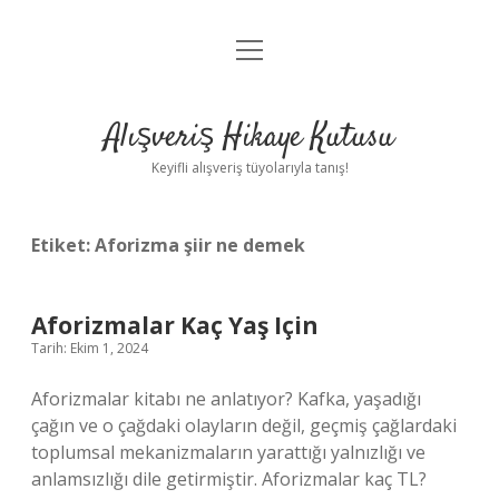
menüyü
Anasayfa
aç
Gizlilik Politikası
Alışveriş Hikaye Kutusu
Yasal Uyarı
Keyifli alışveriş tüyolarıyla tanış!
Hakkımızda
Etiket:
Aforizma şiir ne demek
Aforizmalar Kaç Yaş Için
Tarih: Ekim 1, 2024
Aforizmalar kitabı ne anlatıyor? Kafka, yaşadığı
çağın ve o çağdaki olayların değil, geçmiş çağlardaki
toplumsal mekanizmaların yarattığı yalnızlığı ve
anlamsızlığı dile getirmiştir. Aforizmalar kaç TL?