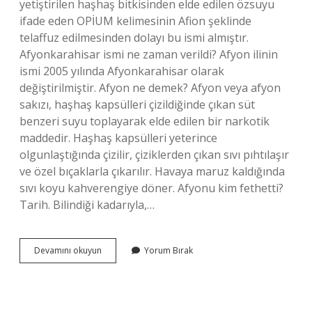
yetiştirilen haşhaş bitkisinden elde edilen özsuyu
ifade eden OPİUM kelimesinin Afion şeklinde
telaffuz edilmesinden dolayı bu ismi almıştır.
Afyonkarahisar ismi ne zaman verildi? Afyon ilinin
ismi 2005 yılında Afyonkarahisar olarak
değiştirilmiştir. Afyon ne demek? Afyon veya afyon
sakızı, haşhaş kapsülleri çizildiğinde çıkan süt
benzeri suyu toplayarak elde edilen bir narkotik
maddedir. Haşhaş kapsülleri yeterince
olgunlaştığında çizilir, çiziklerden çıkan sıvı pıhtılaşır
ve özel bıçaklarla çıkarılır. Havaya maruz kaldığında
sıvı koyu kahverengiye döner. Afyonu kim fethetti?
Tarih. Bilindiği kadarıyla,…
Afyonkarahisar
Devamını okuyun
Yorum Bırak
Ismini
Nereden
Alıyor