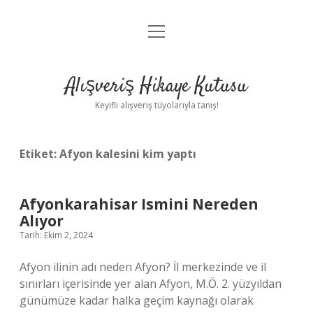
menüyü
Anasayfa
aç
Gizlilik Politikası
Alışveriş Hikaye Kutusu
Yasal Uyarı
Keyifli alışveriş tüyolarıyla tanış!
Hakkımızda
Etiket:
Afyon kalesini kim yaptı
Afyonkarahisar Ismini Nereden
Alıyor
Tarih: Ekim 2, 2024
Afyon ilinin adı neden Afyon? İl merkezinde ve il
sınırları içerisinde yer alan Afyon, M.Ö. 2. yüzyıldan
günümüze kadar halka geçim kaynağı olarak