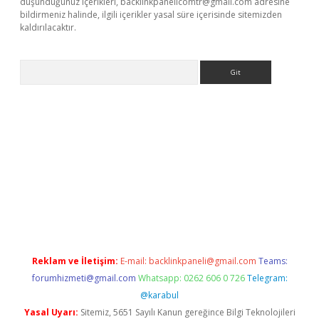
düşündüğünüz içerikleri,
backlinkpanelicomtr@gmail.com
adresine
bildirmeniz halinde, ilgili içerikler yasal süre içerisinde sitemizden
kaldırılacaktır.
Arama
casino/
Reklam ve İletişim:
E-mail:
backlinkpaneli@gmail.com
Teams:
forumhizmeti@gmail.com
Whatsapp: 0262 606 0 726
Telegram:
@karabul
Yasal Uyarı:
Sitemiz, 5651 Sayılı Kanun gereğince Bilgi Teknolojileri