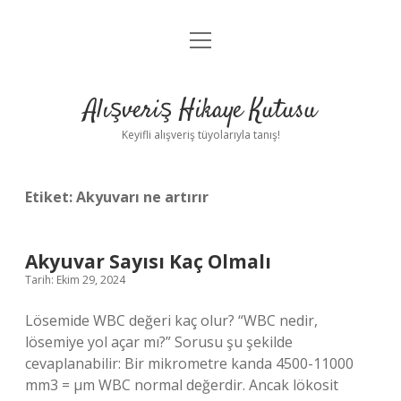
menüyü
Anasayfa
aç
Gizlilik Politikası
Alışveriş Hikaye Kutusu
Yasal Uyarı
Keyifli alışveriş tüyolarıyla tanış!
Hakkımızda
Etiket:
Akyuvarı ne artırır
Akyuvar Sayısı Kaç Olmalı
Tarih: Ekim 29, 2024
Lösemide WBC değeri kaç olur? “WBC nedir,
lösemiye yol açar mı?” Sorusu şu şekilde
cevaplanabilir: Bir mikrometre kanda 4500-11000
mm3 = µm WBC normal değerdir. Ancak lökosit