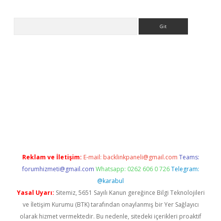
Arama
ps://ilbet.casino/
Reklam ve İletişim:
E-mail:
backlinkpaneli@gmail.com
Teams:
forumhizmeti@gmail.com
Whatsapp: 0262 606 0 726
Telegram:
@karabul
Yasal Uyarı:
Sitemiz, 5651 Sayılı Kanun gereğince Bilgi Teknolojileri
ve İletişim Kurumu (BTK) tarafından onaylanmış bir Yer Sağlayıcı
olarak hizmet vermektedir. Bu nedenle, sitedeki içerikleri proaktif