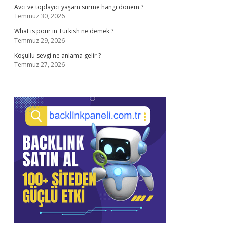
Avcı ve toplayıcı yaşam sürme hangi dönem ?
Temmuz 30, 2026
What is pour in Turkish ne demek ?
Temmuz 29, 2026
Koşullu sevgi ne anlama gelir ?
Temmuz 27, 2026