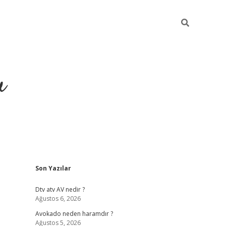
u
Sidebar
Son Yazılar
https://ilbet
Dtv atv AV nedir ?
Ağustos 6, 2026
Avokado neden haramdır ?
Ağustos 5, 2026