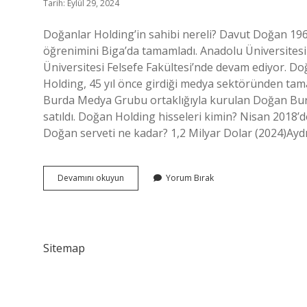
Tarih: Eylül 29, 2024
Doğanlar Holding’in sahibi nereli? Davut Doğan 1960
öğrenimini Biga’da tamamladı. Anadolu Üniversitesi
Üniversitesi Felsefe Fakültesi’nde devam ediyor. Do
Holding, 45 yıl önce girdiği medya sektöründen tam
Burda Medya Grubu ortaklığıyla kurulan Doğan Burd
satıldı. Doğan Holding hisseleri kimin? Nisan 2018’
Doğan serveti ne kadar? 1,2 Milyar Dolar (2024)Ay
Doğan
Devamını okuyun
Yorum Bırak
Holding
Sahibi
Kim
Sitemap