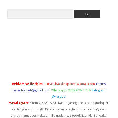
Arama
ps://ilbet.casino/
Reklam ve İletişim:
E-mail:
backlinkpaneli@gmail.com
Teams:
forumhizmeti@gmail.com
Whatsapp: 0262 606 0 726
Telegram:
@karabul
Yasal Uyarı:
Sitemiz, 5651 Sayılı Kanun gereğince Bilgi Teknolojileri
ve İletişim Kurumu (BTK) tarafından onaylanmış bir Yer Sağlayıcı
olarak hizmet vermektedir. Bu nedenle, sitedeki içerikleri proaktif