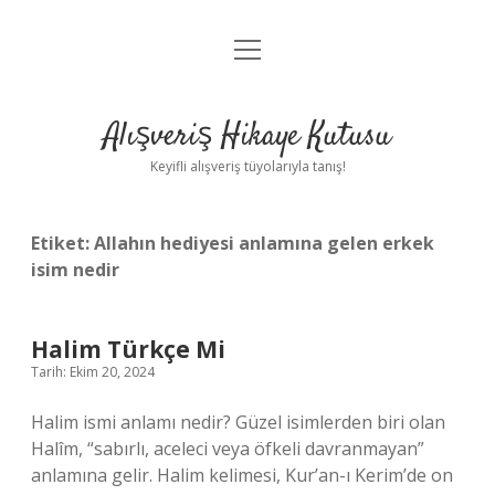
menüyü
Anasayfa
aç
Gizlilik Politikası
Alışveriş Hikaye Kutusu
Yasal Uyarı
Keyifli alışveriş tüyolarıyla tanış!
Hakkımızda
Etiket:
Allahın hediyesi anlamına gelen erkek
isim nedir
Halim Türkçe Mi
Tarih: Ekim 20, 2024
Halim ismi anlamı nedir? Güzel isimlerden biri olan
Halîm, “sabırlı, aceleci veya öfkeli davranmayan”
anlamına gelir. Halim kelimesi, Kur’an-ı Kerim’de on