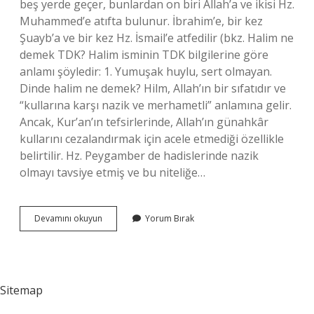
beş yerde geçer, bunlardan on biri Allah’a ve ikisi Hz.
Muhammed’e atıfta bulunur. İbrahim’e, bir kez
Şuayb’a ve bir kez Hz. İsmail’e atfedilir (bkz. Halim ne
demek TDK? Halim isminin TDK bilgilerine göre
anlamı şöyledir: 1. Yumuşak huylu, sert olmayan.
Dinde halim ne demek? Hilm, Allah’ın bir sıfatıdır ve
“kullarına karşı nazik ve merhametli” anlamına gelir.
Ancak, Kur’an’ın tefsirlerinde, Allah’ın günahkâr
kullarını cezalandırmak için acele etmediği özellikle
belirtilir. Hz. Peygamber de hadislerinde nazik
olmayı tavsiye etmiş ve bu niteliğe…
Halim
Devamını okuyun
Yorum Bırak
Türkçe
Mi
Sitemap