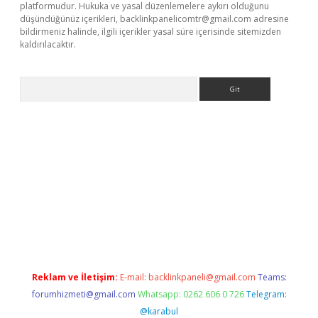
platformudur. Hukuka ve yasal düzenlemelere aykırı olduğunu
düşündüğünüz içerikleri,
backlinkpanelicomtr@gmail.com
adresine
bildirmeniz halinde, ilgili içerikler yasal süre içerisinde sitemizden
kaldırılacaktır.
Arama
ps://ilbet.casino/
Reklam ve İletişim:
E-mail:
backlinkpaneli@gmail.com
Teams:
forumhizmeti@gmail.com
Whatsapp: 0262 606 0 726
Telegram:
@karabul