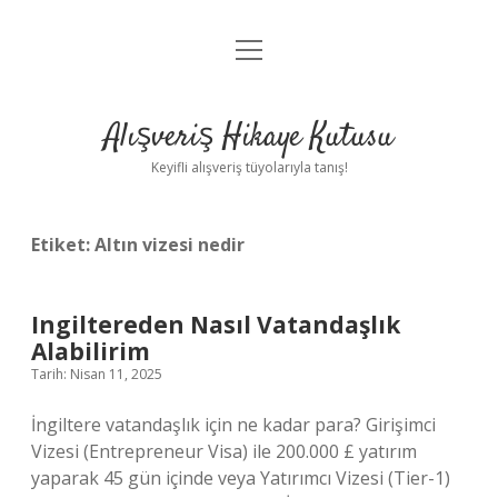
menüyü
Anasayfa
aç
Gizlilik Politikası
Alışveriş Hikaye Kutusu
Yasal Uyarı
Keyifli alışveriş tüyolarıyla tanış!
Hakkımızda
Etiket:
Altın vizesi nedir
Ingiltereden Nasıl Vatandaşlık
Alabilirim
Tarih: Nisan 11, 2025
İngiltere vatandaşlık için ne kadar para? Girişimci
Vizesi (Entrepreneur Visa) ile 200.000 £ yatırım
yaparak 45 gün içinde veya Yatırımcı Vizesi (Tier-1)