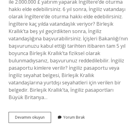
ile 2.000.000 £ yatırım yaparak İngiltere’de oturma
hakkı elde edebilirsiniz. 6 yıl sonra, İngiliz vatandaşı
olarak İngiltere’de oturma hakkı elde edebilirsiniz.
İngiltere kaç yılda vatandaşlık veriyor? Birleşik
Krallık’ta beş yıl geçirdikten sonra, İngiliz
vatandaşlığına başvurabilirsiniz. İçişleri Bakanlığı’nın
başvurunuzu kabul ettiği tarihten itibaren tam 5 yıl
boyunca Birleşik Krallık’ta fiziksel olarak
bulunmadıysanız, başvurunuz reddedilebilir. İngiliz
pasaportu kimlere verilir? İngiliz pasaportu veya
İngiliz seyahat belgesi, Birleşik Krallık
vatandaşlarına yurtdışı seyahatleri için verilen bir
belgedir. Birleşik Krallık’ta, İngiliz pasaportları
Büyük Britanya…
Ingiltereden
Devamını okuyun
Yorum Bırak
Nasıl
Vatandaşlık
Alabilirim