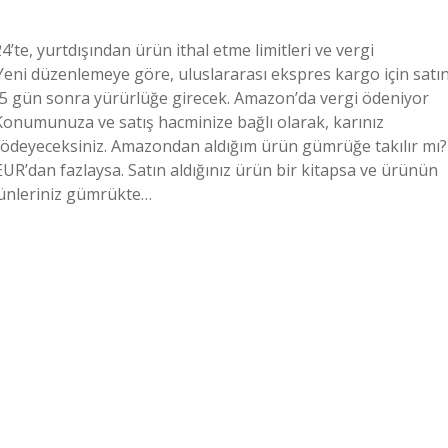
te, yurtdışından ürün ithal etme limitleri ve vergi
 Yeni düzenlemeye göre, uluslararası ekspres kargo için satı
r 15 gün sonra yürürlüğe girecek. Amazon’da vergi ödeniyor
Konumunuza ve satış hacminize bağlı olarak, karınız
i ödeyeceksiniz. Amazondan aldığım ürün gümrüğe takılır mı?
 EUR’dan fazlaysa. Satın aldığınız ürün bir kitapsa ve ürünün
ürünleriniz gümrükte…