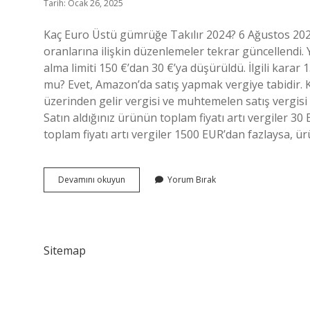
Tarih: Ocak 26, 2025
Kaç Euro Üstü gümrüğe Takılır 2024? 6 Ağustos 2024’
oranlarına ilişkin düzenlemeler tekrar güncellendi.
alma limiti 150 €’dan 30 €’ya düşürüldü. İlgili kara
mu? Evet, Amazon’da satış yapmak vergiye tabidir. 
üzerinden gelir vergisi ve muhtemelen satış vergis
Satın aldığınız ürünün toplam fiyatı artı vergiler 30
toplam fiyatı artı vergiler 1500 EUR’dan fazlaysa, 
Amazon
Devamını okuyun
Yorum Bırak
Gümrük
Vergisi
Var
Mı
Sitemap