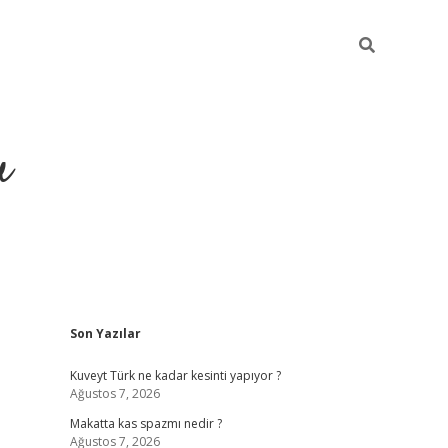
u
Sidebar
Son Yazılar
https://ilbet.casino/
Kuveyt Türk ne kadar kesinti yapıyor ?
Ağustos 7, 2026
Makatta kas spazmı nedir ?
Ağustos 7, 2026