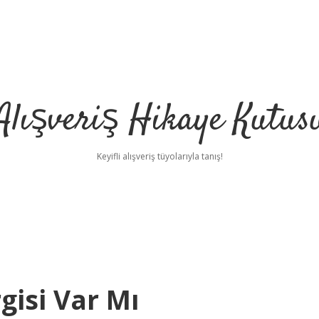
Alışveriş Hikaye Kutus
Keyifli alışveriş tüyolarıyla tanış!
isi Var Mı