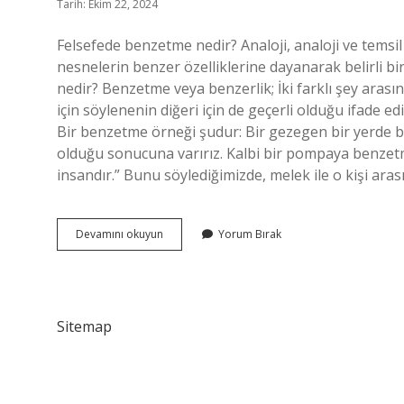
Tarih: Ekim 22, 2024
Felsefede benzetme nedir? Analoji, analoji ve temsil
nesnelerin benzer özelliklerine dayanarak belirli bir 
nedir? Benzetme veya benzerlik; İki farklı şey arasın
için söylenenin diğeri için de geçerli olduğu ifade e
Bir benzetme örneği şudur: Bir gezegen bir yerde
olduğu sonucuna varırız. Kalbi bir pompaya benzet
insandır.” Bunu söylediğimizde, melek ile o kişi ara
Benzetme
Devamını okuyun
Yorum Bırak
Felsefesi
Nedir
Sitemap