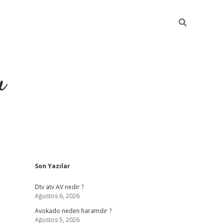
u
Sidebar
Son Yazılar
https://ilbet.casino/
Dtv atv AV nedir ?
Ağustos 6, 2026
Avokado neden haramdır ?
Ağustos 5, 2026