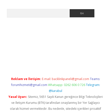
Arama
ps://ilbet.casino/
Reklam ve İletişim:
E-mail:
backlinkpaneli@gmail.com
Teams:
forumhizmeti@gmail.com
Whatsapp: 0262 606 0 726
Telegram:
@karabul
Yasal Uyarı:
Sitemiz, 5651 Sayılı Kanun gereğince Bilgi Teknolojileri
ve İletişim Kurumu (BTK) tarafından onaylanmış bir Yer Sağlayıcı
olarak hizmet vermektedir. Bu nedenle, sitedeki içerikleri proaktif