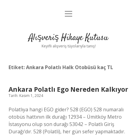
menüyü
Anasayfa
aç
Gizlilik Politikası
Alışveriş Hikaye Kutusu
Yasal Uyarı
Keyifli alışveriş tüyolarıyla tanış!
Hakkımızda
Etiket:
Ankara Polatlı Halk Otobüsü kaç TL
Ankara Polatlı Ego Nereden Kalkıyor
Tarih: Kasım 1, 2024
Polatlıya hangi EGO gider? 528 (EGO) 528 numaralı
otobüs hattının ilk durağı 12934 – Ümitköy Metro
İstasyonu olup son durağı 53042 – Polatlı Giriş
Durağı’dır. 528 (Polatli), her gün sefer yapmaktadır.