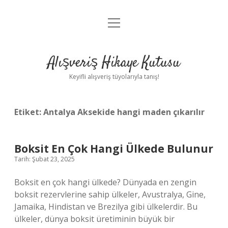
menüyü
Anasayfa
aç
Gizlilik Politikası
Alışveriş Hikaye Kutusu
Yasal Uyarı
Keyifli alışveriş tüyolarıyla tanış!
Hakkımızda
Etiket:
Antalya Aksekide hangi maden çıkarılır
Boksit En Çok Hangi Ülkede Bulunur
Tarih: Şubat 23, 2025
Boksit en çok hangi ülkede? Dünyada en zengin
boksit rezervlerine sahip ülkeler, Avustralya, Gine,
Jamaika, Hindistan ve Brezilya gibi ülkelerdir. Bu
ülkeler, dünya boksit üretiminin büyük bir