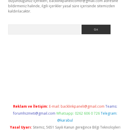
düşündüğünüz içerikleri,
backlinkpanelicomtr@gmail.com
adresine
bildirmeniz halinde, ilgili içerikler yasal süre içerisinde sitemizden
kaldırılacaktır.
Arama
ps://ilbet.casino/
Reklam ve İletişim:
E-mail:
backlinkpaneli@gmail.com
Teams:
forumhizmeti@gmail.com
Whatsapp: 0262 606 0 726
Telegram:
@karabul
Yasal Uyarı:
Sitemiz, 5651 Sayılı Kanun gereğince Bilgi Teknolojileri