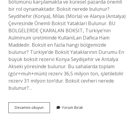
bölümünü karşılamakta ve küresel pazarda önemli
bir rol oynamaktadır. Boksit nerede bulunur?
Seydihehir (Konya), Milas (Mörla) ve Alanya (Antalya)
Çevresinde Önemli Boksit Yataklari Bulunur. BU
BOLGELERDE ÇKARALAN BOKSIT, Türkiye’nin
Aülminum üretiminde KullaniLan Daflıca Ham
Maddedir. Boksit en fazla hangi bölgemizde
bulunur? Türkiye’de Boksit Yataklarının Durumu En
büyük boksit rezervi Konya Seydişehir ve Antalya
Akseki yöresinde bulunur. Bu sahalarda toplam
(gör+muh+müm) rezerv 36,5 milyon ton, işletilebilir
rezerv 31 milyon ton’dur. Boksit cevheri nerede
bulunur?…
Boksit
Devamını okuyun
Yorum Bırak
En
Çok
Hangi
Ülkede