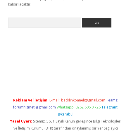
kaldırılacaktır.
Arama
ps://ilbet.casino/
Reklam ve İletişim:
E-mail:
backlinkpaneli@gmail.com
Teams:
forumhizmeti@gmail.com
Whatsapp: 0262 606 0 726
Telegram:
@karabul
Yasal Uyarı:
Sitemiz, 5651 Sayılı Kanun gereğince Bilgi Teknolojileri
ve İletişim Kurumu (BTK) tarafından onaylanmış bir Yer Sağlayıcı