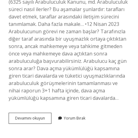
(6325 sayılı Arabuluculuk Kanunu, md. Arabuluculuk
süreci nasıl ilerler? Bu aşamalar şunlardır: tarafları
davet etmek, taraflar arasındaki iletişim sürecini
tanımlamak. Daha fazla makale… •12 Nisan 2023
Arabulucunun görevi ne zaman başlar? Tarafınızla
diğer taraf arasında bir uyuşmazlık ortaya çıktıktan
sonra, ancak mahkemeye veya tahkime gitmeden
önce veya mahkemeye dava açtıktan sonra
arabuluculuğa başvurabilirsiniz. Arabulucu kaç gün
sonra arar? Dava açma yükümlülüğü kapsamına
giren ticari davalarda ve tüketici uyuşmazlıklarında
arabuluculuk görüşmelerinin tamamlanması ve
nihai raporun 3+1 hafta içinde, dava açma
yükümlülüğü kapsamına giren ticari davalarda…
Arabulucu
Devamını okuyun
Yorum Bırak
Hangi
Aşamada
Devreye