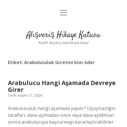
menüyü
Anasayfa
aç
Gizlilik Politikası
Alışveriş Hikaye Kutusu
Yasal Uyarı
Keyifli alışveriş tüyolarıyla tanış!
Hakkımızda
Etiket:
Arabuluculuk ücretini kim öder
Arabulucu Hangi Aşamada Devreye
Girer
Tarih: Kasım 17, 2024
Arabuluculuk hangi aşamada yapılır? Uyuşmazlığın
tarafları, dava açılmadan önce veya dava açıldıktan
sonra arabulucuya başvurmayı kararlaştırabilirler