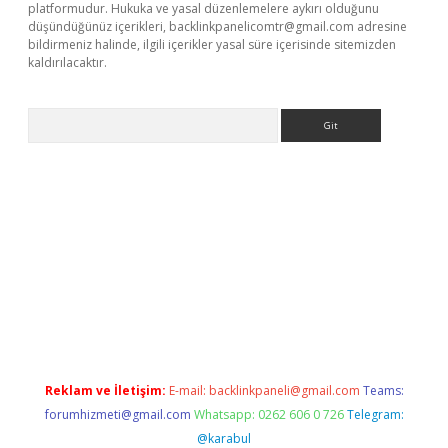
platformudur. Hukuka ve yasal düzenlemelere aykırı olduğunu
düşündüğünüz içerikleri,
backlinkpanelicomtr@gmail.com
adresine
bildirmeniz halinde, ilgili içerikler yasal süre içerisinde sitemizden
kaldırılacaktır.
Arama
ps://ilbet.casino/
Reklam ve İletişim:
E-mail:
backlinkpaneli@gmail.com
Teams:
forumhizmeti@gmail.com
Whatsapp: 0262 606 0 726
Telegram:
@karabul