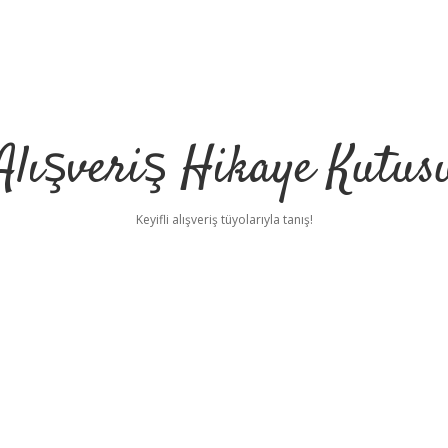
Alışveriş Hikaye Kutus
Keyifli alışveriş tüyolarıyla tanış!