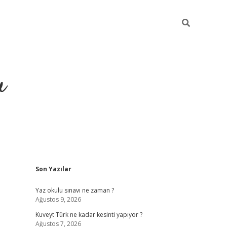
u
Sidebar
Son Yazılar
https://ilbe
Yaz okulu sınavı ne zaman ?
Ağustos 9, 2026
Kuveyt Türk ne kadar kesinti yapıyor ?
Ağustos 7, 2026