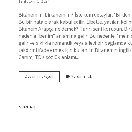
Tarih: Ekim 5, 2024
Bitanem mi birtanem mi? İşte tüm detaylar. “Birdem”
Bu bir hata olarak kabul edilir. Elbette, yazılan kel
Bitanem Arapça ne demek? Tanrı seni korusun. Birta
nedenle “benim” anlamına gelir. Bu nedenle, “mein d
gelir ve sıklıkla romantik veya ailevi bir bağlamda kul
takdirini ifade etmek için kullanılır. Bitanemin İng
Canım, TDK sözlük anlamı…
Bitanem
Devamını okuyun
Yorum Bırak
Ne
Demek
Sitemap