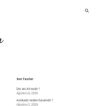
u
Sidebar
Son Yazılar
https://ilbe
Dtv atv AV nedir ?
Ağustos 6, 2026
Avokado neden haramdır ?
Ağustos 5, 2026