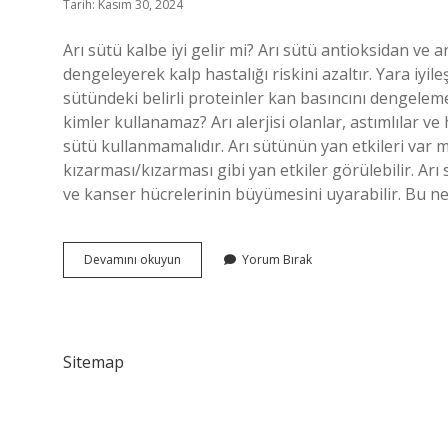
Tarih: Kasım 30, 2024
Arı sütü kalbe iyi gelir mi? Arı sütü antioksidan ve a
dengeleyerek kalp hastalığı riskini azaltır. Yara iyi
sütündeki belirli proteinler kan basıncını dengelem
kimler kullanamaz? Arı alerjisi olanlar, astımlılar ve h
sütü kullanmamalıdır. Arı sütünün yan etkileri var mı?
kızarması/kızarması gibi yan etkiler görülebilir. Ar
ve kanser hücrelerinin büyümesini uyarabilir. Bu 
Arı
Devamını okuyun
Yorum Bırak
Sütünü
Kalp
Hastaları
Kullanabilir
Mi
Sitemap