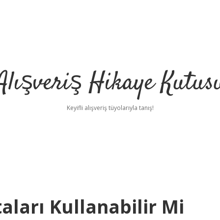
Alışveriş Hikaye Kutus
Keyifli alışveriş tüyolarıyla tanış!
aları Kullanabilir Mi