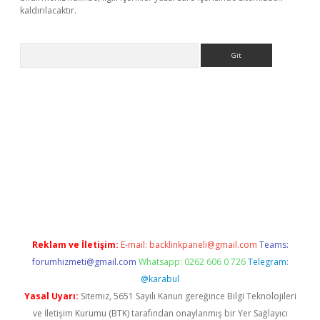
kaldırılacaktır.
Arama
ps://ilbet.casino/
Reklam ve İletişim:
E-mail:
backlinkpaneli@gmail.com
Teams:
forumhizmeti@gmail.com
Whatsapp: 0262 606 0 726
Telegram:
@karabul
Yasal Uyarı:
Sitemiz, 5651 Sayılı Kanun gereğince Bilgi Teknolojileri
ve İletişim Kurumu (BTK) tarafından onaylanmış bir Yer Sağlayıcı