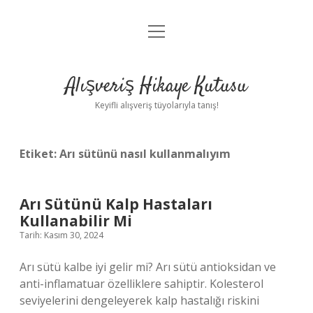
menüyü
Anasayfa
aç
Gizlilik Politikası
Alışveriş Hikaye Kutusu
Yasal Uyarı
Keyifli alışveriş tüyolarıyla tanış!
Hakkımızda
Etiket:
Arı sütünü nasıl kullanmalıyım
Arı Sütünü Kalp Hastaları
Kullanabilir Mi
Tarih: Kasım 30, 2024
Arı sütü kalbe iyi gelir mi? Arı sütü antioksidan ve
anti-inflamatuar özelliklere sahiptir. Kolesterol
seviyelerini dengeleyerek kalp hastalığı riskini