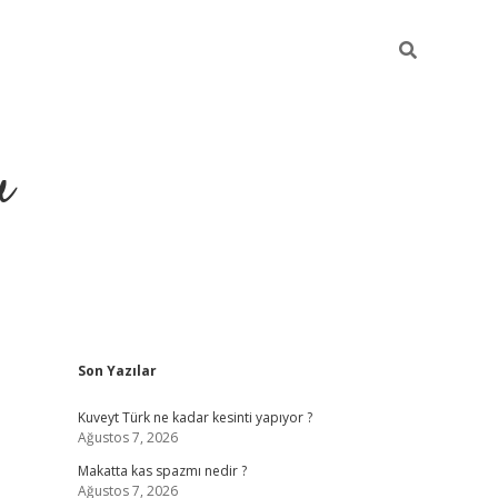
u
Sidebar
Son Yazılar
https://ilbe
Kuveyt Türk ne kadar kesinti yapıyor ?
Ağustos 7, 2026
Makatta kas spazmı nedir ?
Ağustos 7, 2026