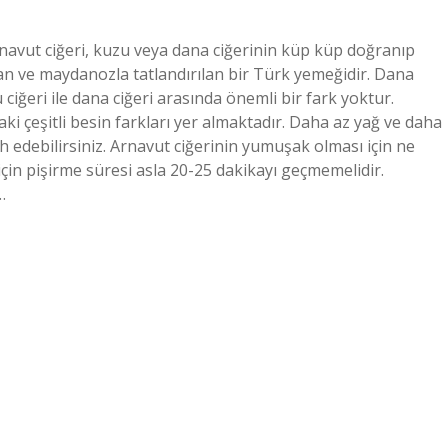
rnavut ciğeri, kuzu veya dana ciğerinin küp küp doğranıp
oğan ve maydanozla tatlandırılan bir Türk yemeğidir. Dana
 ciğeri ile dana ciğeri arasında önemli bir fark yoktur.
aki çeşitli besin farkları yer almaktadır. Daha az yağ ve daha
ih edebilirsiniz. Arnavut ciğerinin yumuşak olması için ne
i için pişirme süresi asla 20-25 dakikayı geçmemelidir.
…