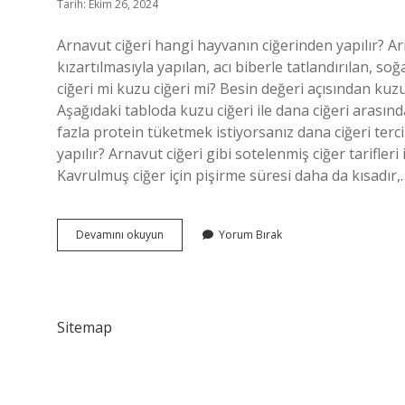
Tarih: Ekim 26, 2024
Arnavut ciğeri hangi hayvanın ciğerinden yapılır? A
kızartılmasıyla yapılan, acı biberle tatlandırılan, s
ciğeri mi kuzu ciğeri mi? Besin değeri açısından kuzu
Aşağıdaki tabloda kuzu ciğeri ile dana ciğeri arasınd
fazla protein tüketmek istiyorsanız dana ciğeri terc
yapılır? Arnavut ciğeri gibi sotelenmiş ciğer tarifler
Kavrulmuş ciğer için pişirme süresi daha da kısadır,
Arnavut
Devamını okuyun
Yorum Bırak
Ciğeri
Kuzu
Mu
Dana
Mi
Sitemap