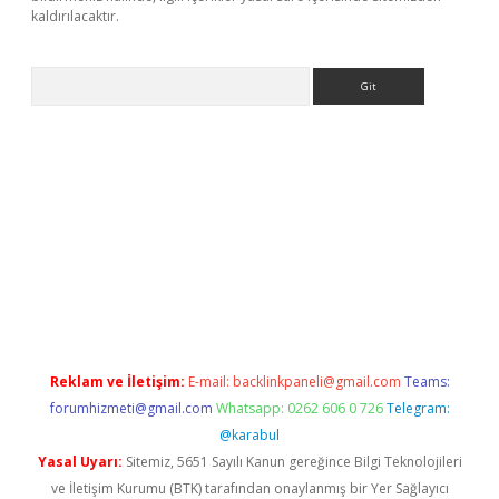
kaldırılacaktır.
Arama
tps://ilbet.casino/
Reklam ve İletişim:
E-mail:
backlinkpaneli@gmail.com
Teams:
forumhizmeti@gmail.com
Whatsapp: 0262 606 0 726
Telegram:
@karabul
Yasal Uyarı:
Sitemiz, 5651 Sayılı Kanun gereğince Bilgi Teknolojileri
ve İletişim Kurumu (BTK) tarafından onaylanmış bir Yer Sağlayıcı