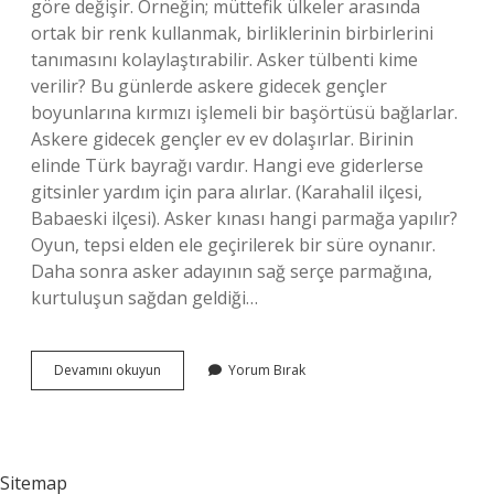
göre değişir. Örneğin; müttefik ülkeler arasında
ortak bir renk kullanmak, birliklerinin birbirlerini
tanımasını kolaylaştırabilir. Asker tülbenti kime
verilir? Bu günlerde askere gidecek gençler
boyunlarına kırmızı işlemeli bir başörtüsü bağlarlar.
Askere gidecek gençler ev ev dolaşırlar. Birinin
elinde Türk bayrağı vardır. Hangi eve giderlerse
gitsinler yardım için para alırlar. (Karahalil ilçesi,
Babaeski ilçesi). Asker kınası hangi parmağa yapılır?
Oyun, tepsi elden ele geçirilerek bir süre oynanır.
Daha sonra asker adayının sağ serçe parmağına,
kurtuluşun sağdan geldiği…
Asker
Devamını okuyun
Yorum Bırak
Örtüsü
Hangi
Renk
Olur
Sitemap