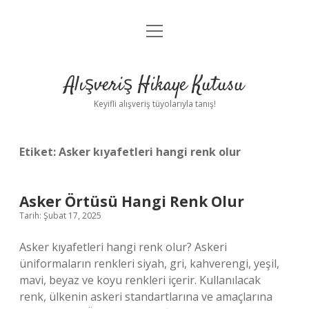
menüyü
Anasayfa
aç
Gizlilik Politikası
Alışveriş Hikaye Kutusu
Yasal Uyarı
Keyifli alışveriş tüyolarıyla tanış!
Hakkımızda
Etiket:
Asker kıyafetleri hangi renk olur
Asker Örtüsü Hangi Renk Olur
Tarih: Şubat 17, 2025
Asker kıyafetleri hangi renk olur? Askeri
üniformaların renkleri siyah, gri, kahverengi, yeşil,
mavi, beyaz ve koyu renkleri içerir. Kullanılacak
renk, ülkenin askeri standartlarına ve amaçlarına