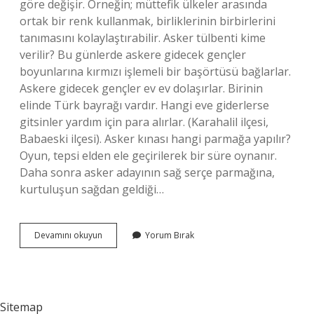
göre değişir. Örneğin; müttefik ülkeler arasında
ortak bir renk kullanmak, birliklerinin birbirlerini
tanımasını kolaylaştırabilir. Asker tülbenti kime
verilir? Bu günlerde askere gidecek gençler
boyunlarına kırmızı işlemeli bir başörtüsü bağlarlar.
Askere gidecek gençler ev ev dolaşırlar. Birinin
elinde Türk bayrağı vardır. Hangi eve giderlerse
gitsinler yardım için para alırlar. (Karahalil ilçesi,
Babaeski ilçesi). Asker kınası hangi parmağa yapılır?
Oyun, tepsi elden ele geçirilerek bir süre oynanır.
Daha sonra asker adayının sağ serçe parmağına,
kurtuluşun sağdan geldiği…
Asker
Devamını okuyun
Yorum Bırak
Örtüsü
Hangi
Renk
Olur
Sitemap