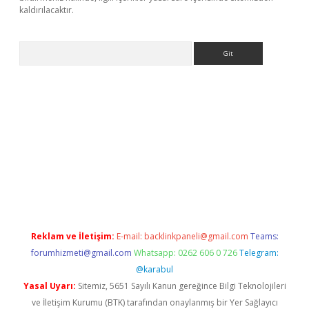
kaldırılacaktır.
Arama
ps://ilbet.casino/
Reklam ve İletişim:
E-mail:
backlinkpaneli@gmail.com
Teams:
forumhizmeti@gmail.com
Whatsapp: 0262 606 0 726
Telegram:
@karabul
Yasal Uyarı:
Sitemiz, 5651 Sayılı Kanun gereğince Bilgi Teknolojileri
ve İletişim Kurumu (BTK) tarafından onaylanmış bir Yer Sağlayıcı