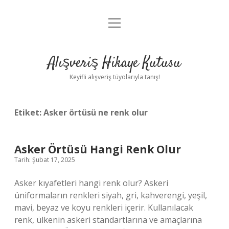
menüyü
Anasayfa
aç
Gizlilik Politikası
Alışveriş Hikaye Kutusu
Yasal Uyarı
Keyifli alışveriş tüyolarıyla tanış!
Hakkımızda
Etiket:
Asker örtüsü ne renk olur
Asker Örtüsü Hangi Renk Olur
Tarih: Şubat 17, 2025
Asker kıyafetleri hangi renk olur? Askeri
üniformaların renkleri siyah, gri, kahverengi, yeşil,
mavi, beyaz ve koyu renkleri içerir. Kullanılacak
renk, ülkenin askeri standartlarına ve amaçlarına