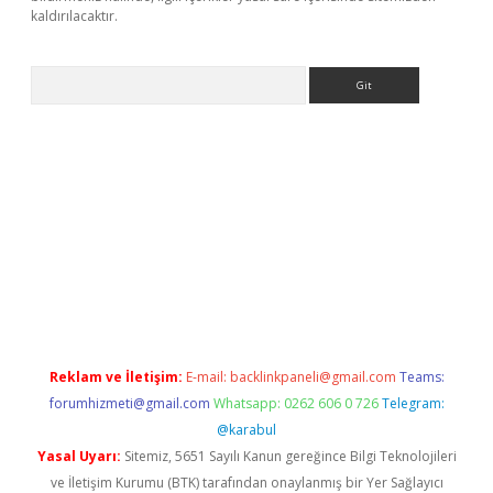
kaldırılacaktır.
Arama
ps://ilbet.casino/
Reklam ve İletişim:
E-mail:
backlinkpaneli@gmail.com
Teams:
forumhizmeti@gmail.com
Whatsapp: 0262 606 0 726
Telegram:
@karabul
Yasal Uyarı:
Sitemiz, 5651 Sayılı Kanun gereğince Bilgi Teknolojileri
ve İletişim Kurumu (BTK) tarafından onaylanmış bir Yer Sağlayıcı