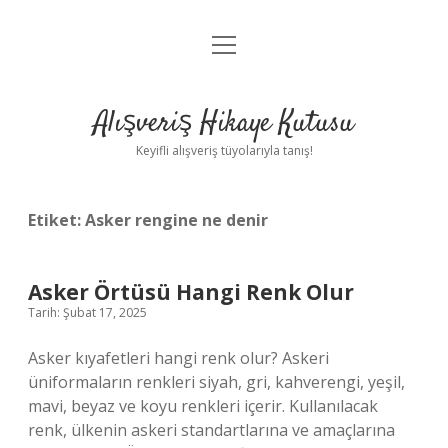
menüyü
Anasayfa
aç
Gizlilik Politikası
Alışveriş Hikaye Kutusu
Yasal Uyarı
Keyifli alışveriş tüyolarıyla tanış!
Hakkımızda
Etiket:
Asker rengine ne denir
Asker Örtüsü Hangi Renk Olur
Tarih: Şubat 17, 2025
Asker kıyafetleri hangi renk olur? Askeri
üniformaların renkleri siyah, gri, kahverengi, yeşil,
mavi, beyaz ve koyu renkleri içerir. Kullanılacak
renk, ülkenin askeri standartlarına ve amaçlarına