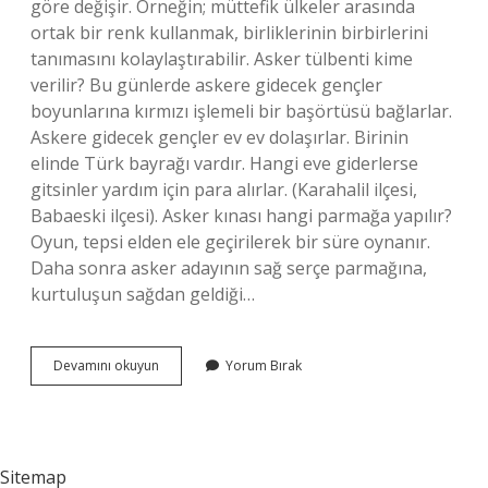
göre değişir. Örneğin; müttefik ülkeler arasında
ortak bir renk kullanmak, birliklerinin birbirlerini
tanımasını kolaylaştırabilir. Asker tülbenti kime
verilir? Bu günlerde askere gidecek gençler
boyunlarına kırmızı işlemeli bir başörtüsü bağlarlar.
Askere gidecek gençler ev ev dolaşırlar. Birinin
elinde Türk bayrağı vardır. Hangi eve giderlerse
gitsinler yardım için para alırlar. (Karahalil ilçesi,
Babaeski ilçesi). Asker kınası hangi parmağa yapılır?
Oyun, tepsi elden ele geçirilerek bir süre oynanır.
Daha sonra asker adayının sağ serçe parmağına,
kurtuluşun sağdan geldiği…
Asker
Devamını okuyun
Yorum Bırak
Örtüsü
Hangi
Renk
Olur
Sitemap