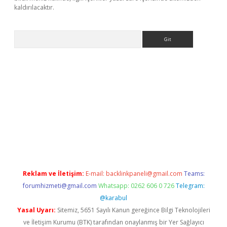
kaldırılacaktır.
Arama
ps://ilbet.casino/
Reklam ve İletişim:
E-mail:
backlinkpaneli@gmail.com
Teams:
forumhizmeti@gmail.com
Whatsapp: 0262 606 0 726
Telegram:
@karabul
Yasal Uyarı:
Sitemiz, 5651 Sayılı Kanun gereğince Bilgi Teknolojileri
ve İletişim Kurumu (BTK) tarafından onaylanmış bir Yer Sağlayıcı