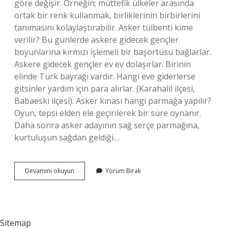
göre değişir. Örneğin; müttefik ülkeler arasında
ortak bir renk kullanmak, birliklerinin birbirlerini
tanımasını kolaylaştırabilir. Asker tülbenti kime
verilir? Bu günlerde askere gidecek gençler
boyunlarına kırmızı işlemeli bir başörtüsü bağlarlar.
Askere gidecek gençler ev ev dolaşırlar. Birinin
elinde Türk bayrağı vardır. Hangi eve giderlerse
gitsinler yardım için para alırlar. (Karahalil ilçesi,
Babaeski ilçesi). Asker kınası hangi parmağa yapılır?
Oyun, tepsi elden ele geçirilerek bir süre oynanır.
Daha sonra asker adayının sağ serçe parmağına,
kurtuluşun sağdan geldiği…
Asker
Devamını okuyun
Yorum Bırak
Örtüsü
Hangi
Renk
Olur
Sitemap