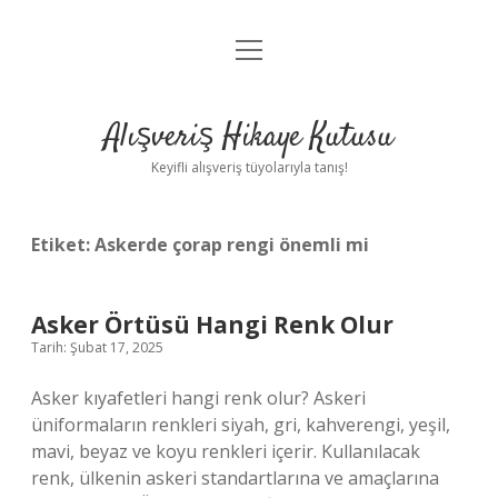
menüyü
Anasayfa
aç
Gizlilik Politikası
Alışveriş Hikaye Kutusu
Yasal Uyarı
Keyifli alışveriş tüyolarıyla tanış!
Hakkımızda
Etiket:
Askerde çorap rengi önemli mi
Asker Örtüsü Hangi Renk Olur
Tarih: Şubat 17, 2025
Asker kıyafetleri hangi renk olur? Askeri
üniformaların renkleri siyah, gri, kahverengi, yeşil,
mavi, beyaz ve koyu renkleri içerir. Kullanılacak
renk, ülkenin askeri standartlarına ve amaçlarına