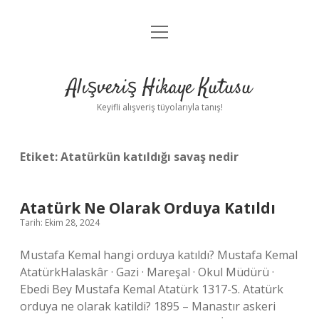
menüyü
Anasayfa
aç
Gizlilik Politikası
Alışveriş Hikaye Kutusu
Yasal Uyarı
Keyifli alışveriş tüyolarıyla tanış!
Hakkımızda
Etiket:
Atatürkün katıldığı savaş nedir
Atatürk Ne Olarak Orduya Katıldı
Tarih: Ekim 28, 2024
Mustafa Kemal hangi orduya katıldı? Mustafa Kemal
AtatürkHalaskâr · Gazi · Mareşal · Okul Müdürü ·
Ebedi Bey Mustafa Kemal Atatürk 1317-S. Atatürk
orduya ne olarak katildi? 1895 – Manastır askeri