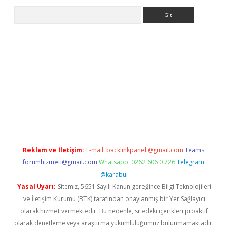
Arama
tps://ilbet.casino/
Reklam ve İletişim:
E-mail:
backlinkpaneli@gmail.com
Teams:
forumhizmeti@gmail.com
Whatsapp: 0262 606 0 726
Telegram:
@karabul
Yasal Uyarı:
Sitemiz, 5651 Sayılı Kanun gereğince Bilgi Teknolojileri
ve İletişim Kurumu (BTK) tarafından onaylanmış bir Yer Sağlayıcı
olarak hizmet vermektedir. Bu nedenle, sitedeki içerikleri proaktif
olarak denetleme veya araştırma yükümlülüğümüz bulunmamaktadır.