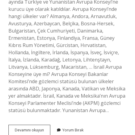
ayında Türkiye ve Yunanistan Avrupa Konseyi’ne
kurucu üye olarak katıldılar. Avrupa Konseyi’nde
hangi ülkeler var? Almanya, Andora, Arnavutluk,
Avusturya, Azerbaycan, Belçika, Bosna-Hersek,
Bulgaristan, Çek Cumhuriyeti, Danimarka,
Ermenistan, Estonya, Finlandiya, Fransa, Güney
Kıbrıs Rum Yönetimi, Gürcistan, Hırvatistan,
Hollanda, İngiltere, İrlanda, İspanya, İsveç, İsviçre,
İtalya, İzlanda, Karadağ, Letonya, Lihtenştayn,
Litvanya, Lüksemburg, Macaristan, … İsrail Avrupa
Konseyine üye mi? Avrupa Konseyi Bakanlar
Komitesi’nde gözlemci statüsü bulunan ülkeler
arasında ABD, Japonya, Kanada, Vatikan ve Meksika
yer almaktadır. İsrail, Kanada ve Meksika’nın Avrupa
Konseyi Parlamenter Meclisi’nde (AKPM) gözlemci
statüsü bulunmaktadır. Yunanistan Avrupa…
1949
Devamını okuyun
Yorum Bırak