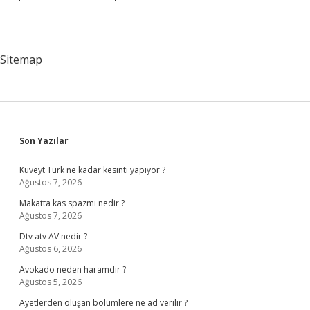
Da
Avrupa
Konseyine
Davet
Alan
Sitemap
Ülkeler
Sidebar
Son Yazılar
Kuveyt Türk ne kadar kesinti yapıyor ?
Ağustos 7, 2026
Makatta kas spazmı nedir ?
Ağustos 7, 2026
Dtv atv AV nedir ?
Ağustos 6, 2026
Avokado neden haramdır ?
Ağustos 5, 2026
Ayetlerden oluşan bölümlere ne ad verilir ?