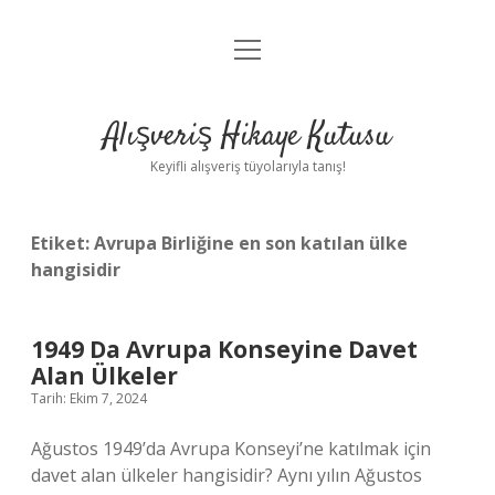
menüyü
Anasayfa
aç
Gizlilik Politikası
Alışveriş Hikaye Kutusu
Yasal Uyarı
Keyifli alışveriş tüyolarıyla tanış!
Hakkımızda
Etiket:
Avrupa Birliğine en son katılan ülke
hangisidir
1949 Da Avrupa Konseyine Davet
Alan Ülkeler
Tarih: Ekim 7, 2024
Ağustos 1949’da Avrupa Konseyi’ne katılmak için
davet alan ülkeler hangisidir? Aynı yılın Ağustos