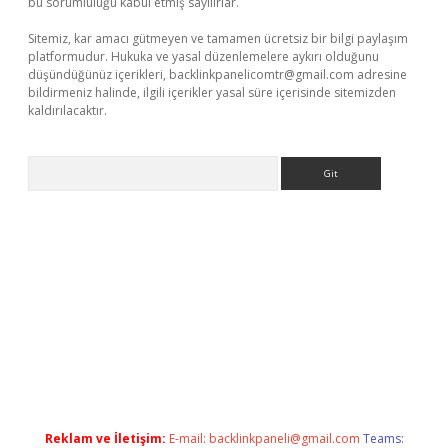
bu sorumluluğu kabul etmiş sayılırlar.
Sitemiz, kar amacı gütmeyen ve tamamen ücretsiz bir bilgi paylaşım
platformudur. Hukuka ve yasal düzenlemelere aykırı olduğunu
düşündüğünüz içerikleri,
backlinkpanelicomtr@gmail.com
adresine
bildirmeniz halinde, ilgili içerikler yasal süre içerisinde sitemizden
kaldırılacaktır.
Arama
ps://ilbet.casino/
Reklam ve İletişim:
E-mail:
backlinkpaneli@gmail.com
Teams: