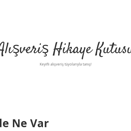
Alışveriş Hikaye Kutus
Keyifli alışveriş tüyolarıyla tanış!
de Ne Var