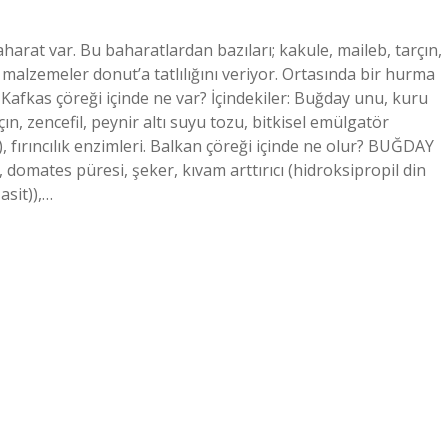
harat var. Bu baharatlardan bazıları; kakule, maileb, tarçın,
 malzemeler donut’a tatlılığını veriyor. Ortasında bir hurma
afkas çöreği içinde ne var? İçindekiler: Buğday unu, kuru
n, zencefil, peynir altı suyu tozu, bitkisel emülgatör
), fırıncılık enzimleri. Balkan çöreği içinde ne olur? BUĞDAY
 domates püresi, şeker, kıvam arttırıcı (hidroksipropil din
 asit)),…