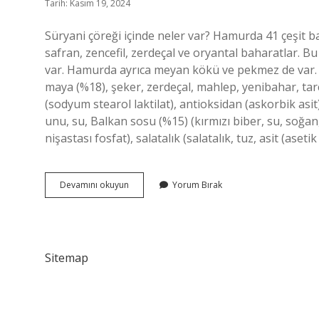
Tarih: Kasım 19, 2024
Süryani çöreği içinde neler var? Hamurda 41 çeşit ba
safran, zencefil, zerdeçal ve oryantal baharatlar. Bu
var. Hamurda ayrıca meyan kökü ve pekmez de var. K
maya (%18), şeker, zerdeçal, mahlep, yenibahar, tarçı
(sodyum stearol laktilat), antioksidan (askorbik asit
unu, su, Balkan sosu (%15) (kırmızı biber, su, soğan,
nişastası fosfat), salatalık (salatalık, tuz, asit (asetik
Dağıstan
Devamını okuyun
Yorum Bırak
Çöreği
Içinde
Ne
Var
Sitemap