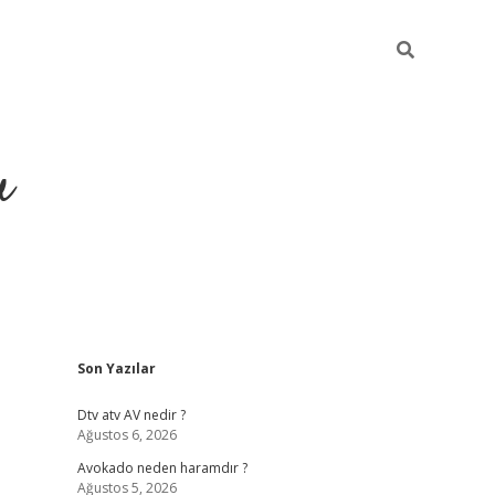
u
Sidebar
Son Yazılar
https://ilbet
Dtv atv AV nedir ?
Ağustos 6, 2026
Avokado neden haramdır ?
Ağustos 5, 2026