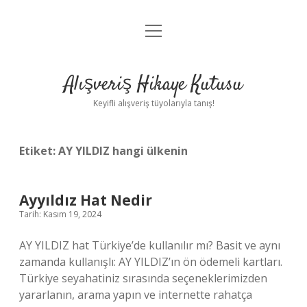
menüyü
Anasayfa
aç
Gizlilik Politikası
Alışveriş Hikaye Kutusu
Yasal Uyarı
Keyifli alışveriş tüyolarıyla tanış!
Hakkımızda
Etiket:
AY YILDIZ hangi ülkenin
Ayyıldız Hat Nedir
Tarih: Kasım 19, 2024
AY YILDIZ hat Türkiye’de kullanılır mı? Basit ve aynı
zamanda kullanışlı: AY YILDIZ’ın ön ödemeli kartları.
Türkiye seyahatiniz sırasında seçeneklerimizden
yararlanın, arama yapın ve internette rahatça