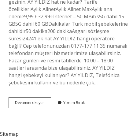
gezinin. AY YILDIZ hat ne kadar? Tarife
özellikleriAylık AllnetAylık Allnet MaxAylık ana
ödeme9,99 €32,99€İnternet – 50 MBit/s5G dahil 15
GB5G dahil 60 GBDakikalar Türk mobil şebekelerine
dahildir50 dakika200 dakikaAsgari sözleşme
süresi24241 ek hat AY YILDIZ hangi operatöre
bağlı? Cep telefonunuzdan 0177-177 11 35 numaralı
telefondan müşteri hizmetlerimize ulaşabilirsiniz.
Pazar günleri ve resmi tatillerde: 10:00 – 18:00
saatleri arasında bize ulaşabilirsiniz. AY YILDIZ
hangi şebekeyi kullanıyor? AY YILDIZ, Telefónica
şebekesini kullanır ve bu nedenle çok…
Ayyıldız
Devamını okuyun
Yorum Bırak
Hat
Nedir
Sitemap