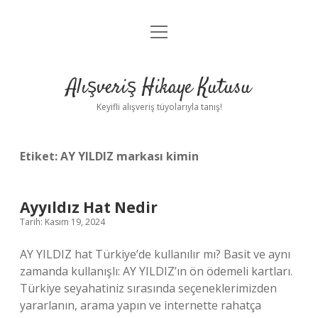
menüyü
Anasayfa
aç
Gizlilik Politikası
Alışveriş Hikaye Kutusu
Yasal Uyarı
Keyifli alışveriş tüyolarıyla tanış!
Hakkımızda
Etiket:
AY YILDIZ markası kimin
Ayyıldız Hat Nedir
Tarih: Kasım 19, 2024
AY YILDIZ hat Türkiye’de kullanılır mı? Basit ve aynı
zamanda kullanışlı: AY YILDIZ’ın ön ödemeli kartları.
Türkiye seyahatiniz sırasında seçeneklerimizden
yararlanın, arama yapın ve internette rahatça