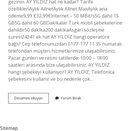
gezinin. AY YILDIZ hat ne kadar? Tarife
özellikleriAylık AllnetAylık Allnet MaxAylık ana
ödeme9,99 €32,99€İnternet – 50 MBit/s5G dahil 15
GB5G dahil 60 GBDakikalar Türk mobil şebekelerine
dahildir50 dakika200 dakikaAsgari sözleşme
süresi24241 ek hat AY YILDIZ hangi operatöre
bağlı? Cep telefonunuzdan 0177-177 11 35 numaralı
telefondan müşteri hizmetlerimize ulaşabilirsiniz.
Pazar günleri ve resmi tatillerde: 10:00 – 18:00
saatleri arasında bize ulaşabilirsiniz. AY YILDIZ
hangi şebekeyi kullanıyor? AY YILDIZ, Telefónica
şebekesini kullanır ve bu nedenle çok…
Ayyıldız
Devamını okuyun
Yorum Bırak
Hat
Nedir
Sitemap