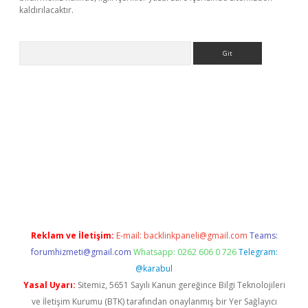
kaldırılacaktır.
Arama
t.casino/
Reklam ve İletişim:
E-mail:
backlinkpaneli@gmail.com
Teams:
forumhizmeti@gmail.com
Whatsapp: 0262 606 0 726
Telegram:
@karabul
Yasal Uyarı:
Sitemiz, 5651 Sayılı Kanun gereğince Bilgi Teknolojileri
ve İletişim Kurumu (BTK) tarafından onaylanmış bir Yer Sağlayıcı