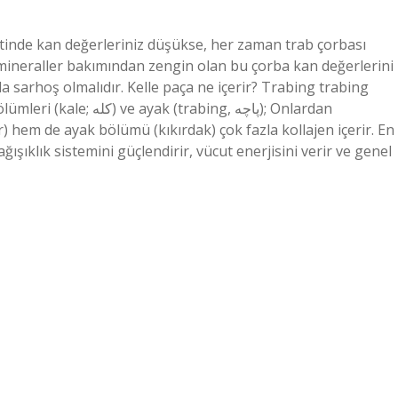
estinde kan değerleriniz düşükse, her zaman trab çorbası
if mineraller bakımından zengin olan bu çorba kan değerlerini
da sarhoş olmalıdır. Kelle paça ne içerir? Trabing trabing
 hem de ayak bölümü (kıkırdak) çok fazla kollajen içerir. En
ğışıklık sistemini güçlendirir, vücut enerjisini verir ve genel