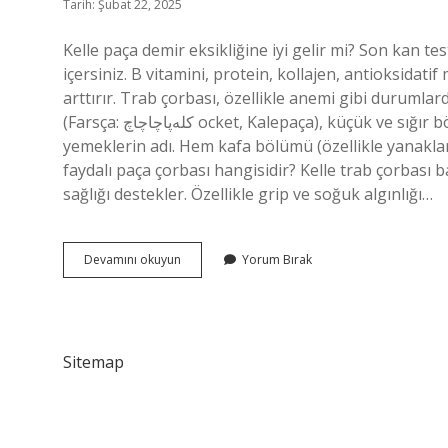
Tarih: Şubat 22, 2025
Kelle paça demir eksikliğine iyi gelir mi? Son kan t
içersiniz. B vitamini, protein, kollajen, antioksidat
arttırır. Trab çorbası, özellikle anemi gibi durumlar
(Farsça: کله‌پاچاچاچ ocket, Kalepaça), küçük ve sığır bölümleri (kale; کله) ve ayak (trabing, پاچه); Onlardan
yemeklerin adı. Hem kafa bölümü (özellikle yanaklar)
faydalı paça çorbası hangisidir? Kelle trab çorbası ba
sağlığı destekler. Özellikle grip ve soğuk algınlığı…
Kelle
Devamını okuyun
Yorum Bırak
Paça
Da
B12
Vitamini
Var
Sitemap
Mı