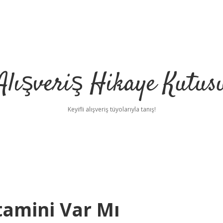
Alışveriş Hikaye Kutus
Keyifli alışveriş tüyolarıyla tanış!
tamini Var Mı