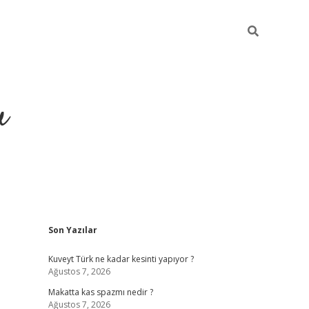
u
Sidebar
Son Yazılar
https://ilbe
Kuveyt Türk ne kadar kesinti yapıyor ?
Ağustos 7, 2026
Makatta kas spazmı nedir ?
Ağustos 7, 2026