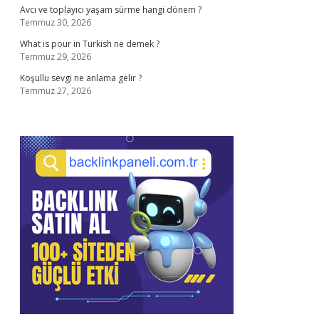
Avcı ve toplayıcı yaşam sürme hangi dönem ?
Temmuz 30, 2026
What is pour in Turkish ne demek ?
Temmuz 29, 2026
Koşullu sevgi ne anlama gelir ?
Temmuz 27, 2026