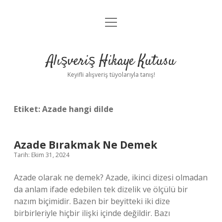
menüyü
Anasayfa
aç
Gizlilik Politikası
Alışveriş Hikaye Kutusu
Yasal Uyarı
Keyifli alışveriş tüyolarıyla tanış!
Hakkımızda
Etiket:
Azade hangi dilde
Azade Bırakmak Ne Demek
Tarih: Ekim 31, 2024
Azade olarak ne demek? Azade, ikinci dizesi olmadan
da anlam ifade edebilen tek dizelik ve ölçülü bir
nazım biçimidir. Bazen bir beyitteki iki dize
birbirleriyle hiçbir ilişki içinde değildir. Bazı