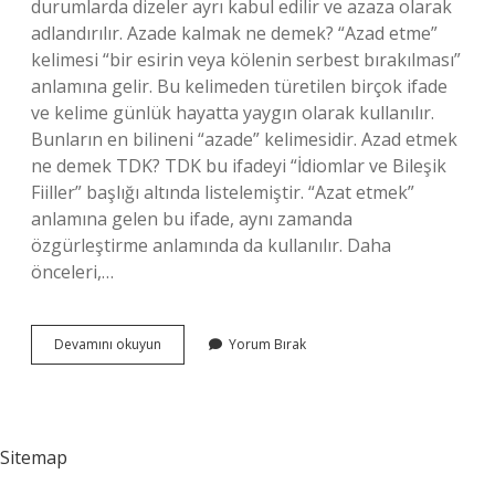
durumlarda dizeler ayrı kabul edilir ve azaza olarak
adlandırılır. Azade kalmak ne demek? “Azad etme”
kelimesi “bir esirin veya kölenin serbest bırakılması”
anlamına gelir. Bu kelimeden türetilen birçok ifade
ve kelime günlük hayatta yaygın olarak kullanılır.
Bunların en bilineni “azade” kelimesidir. Azad etmek
ne demek TDK? TDK bu ifadeyi “İdiomlar ve Bileşik
Fiiller” başlığı altında listelemiştir. “Azat etmek”
anlamına gelen bu ifade, aynı zamanda
özgürleştirme anlamında da kullanılır. Daha
önceleri,…
Azade
Devamını okuyun
Yorum Bırak
Bırakmak
Ne
Demek
Sitemap