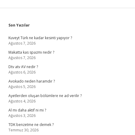
Sidebar
Son Yazılar
Kuveyt Türk ne kadar kesinti yapıyor ?
Ağustos 7, 2026
Makatta kas spazmı nedir ?
Ağustos 7, 2026
Dtv atv AV nedir ?
Ağustos 6, 2026
Avokado neden haramdır ?
Ağustos 5, 2026
Ayetlerden oluşan bölümlere ne ad verilir ?
Ağustos 4, 2026
Al mı daha aktif ni mi ?
Ağustos 3, 2026
TDK benzetme ne demek ?
Temmuz 30, 2026