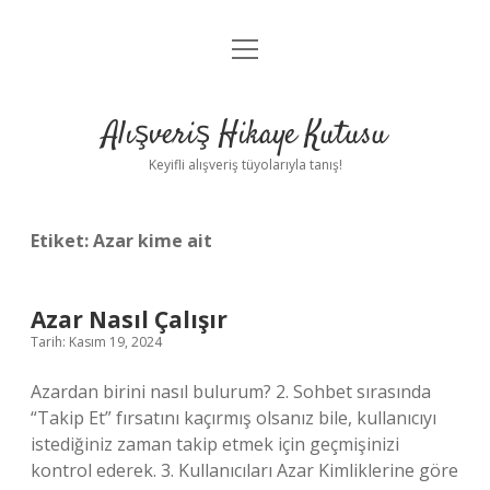
menüyü
Anasayfa
aç
Gizlilik Politikası
Alışveriş Hikaye Kutusu
Yasal Uyarı
Keyifli alışveriş tüyolarıyla tanış!
Hakkımızda
Etiket:
Azar kime ait
Azar Nasıl Çalışır
Tarih: Kasım 19, 2024
Azardan birini nasıl bulurum? 2. Sohbet sırasında
“Takip Et” fırsatını kaçırmış olsanız bile, kullanıcıyı
istediğiniz zaman takip etmek için geçmişinizi
kontrol ederek. 3. Kullanıcıları Azar Kimliklerine göre