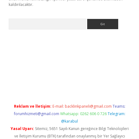
kaldırılacaktır.
Arama
s://ilbet.casino/
Reklam ve İletişim:
E-mail:
backlinkpaneli@gmail.com
Teams:
forumhizmeti@gmail.com
Whatsapp: 0262 606 0 726
Telegram:
@karabul
Yasal Uyarı:
Sitemiz, 5651 Sayılı Kanun gereğince Bilgi Teknolojileri
ve İletişim Kurumu (BTK) tarafından onaylanmış bir Yer Sağlayıcı