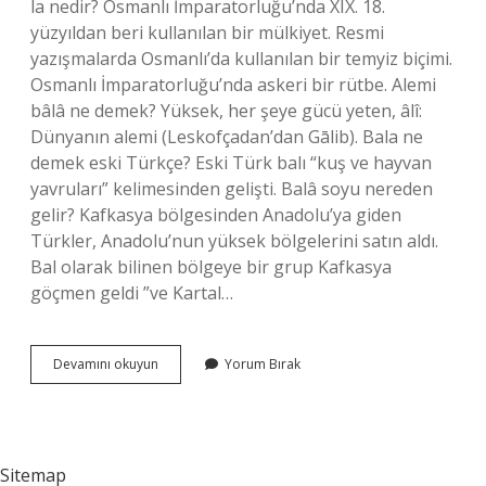
la nedir? Osmanlı İmparatorluğu’nda XIX. 18.
yüzyıldan beri kullanılan bir mülkiyet. Resmi
yazışmalarda Osmanlı’da kullanılan bir temyiz biçimi.
Osmanlı İmparatorluğu’nda askeri bir rütbe. Alemi
bâlâ ne demek? Yüksek, her şeye gücü yeten, âlî:
Dünyanın alemi (Leskofçadan’dan Gālib). Bala ne
demek eski Türkçe? Eski Türk balı “kuş ve hayvan
yavruları” kelimesinden gelişti. Balâ soyu nereden
gelir? Kafkasya bölgesinden Anadolu’ya giden
Türkler, Anadolu’nun yüksek bölgelerini satın aldı.
Bal olarak bilinen bölgeye bir grup Kafkasya
göçmen geldi ”ve Kartal…
Osmanlıca
Devamını okuyun
Yorum Bırak
Balâ
Ne
Demek
Sitemap