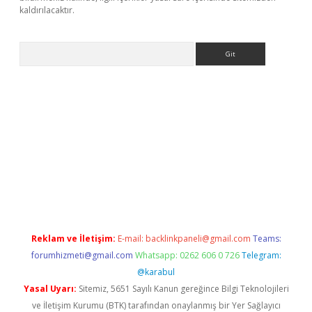
kaldırılacaktır.
Arama
ps://ilbet.casino/
Reklam ve İletişim:
E-mail:
backlinkpaneli@gmail.com
Teams:
forumhizmeti@gmail.com
Whatsapp: 0262 606 0 726
Telegram:
@karabul
Yasal Uyarı:
Sitemiz, 5651 Sayılı Kanun gereğince Bilgi Teknolojileri
ve İletişim Kurumu (BTK) tarafından onaylanmış bir Yer Sağlayıcı