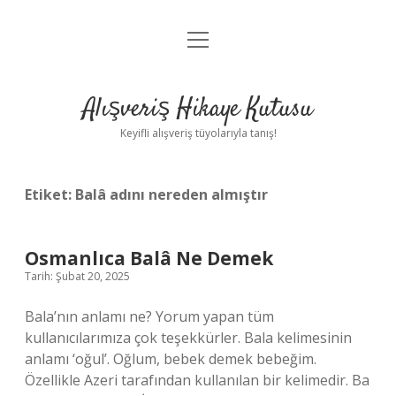
menüyü
Anasayfa
aç
Gizlilik Politikası
Alışveriş Hikaye Kutusu
Yasal Uyarı
Keyifli alışveriş tüyolarıyla tanış!
Hakkımızda
Etiket:
Balâ adını nereden almıştır
Osmanlıca Balâ Ne Demek
Tarih: Şubat 20, 2025
Bala’nın anlamı ne? Yorum yapan tüm
kullanıcılarımıza çok teşekkürler. Bala kelimesinin
anlamı ‘oğul’. Oğlum, bebek demek bebeğim.
Özellikle Azeri tarafından kullanılan bir kelimedir. Ba