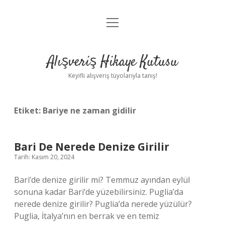
menüyü
Anasayfa
aç
Gizlilik Politikası
Alışveriş Hikaye Kutusu
Yasal Uyarı
Keyifli alışveriş tüyolarıyla tanış!
Hakkımızda
Etiket:
Bariye ne zaman gidilir
Bari De Nerede Denize Girilir
Tarih: Kasım 20, 2024
Bari’de denize girilir mi? Temmuz ayından eylül
sonuna kadar Bari’de yüzebilirsiniz. Puglia’da
nerede denize girilir? Puglia’da nerede yüzülür?
Puglia, İtalya’nın en berrak ve en temiz