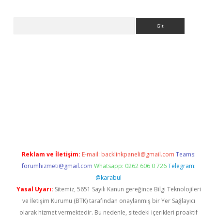
Arama
ps://ilbet.casino/
Reklam ve İletişim:
E-mail:
backlinkpaneli@gmail.com
Teams:
forumhizmeti@gmail.com
Whatsapp: 0262 606 0 726
Telegram:
@karabul
Yasal Uyarı:
Sitemiz, 5651 Sayılı Kanun gereğince Bilgi Teknolojileri
ve İletişim Kurumu (BTK) tarafından onaylanmış bir Yer Sağlayıcı
olarak hizmet vermektedir. Bu nedenle, sitedeki içerikleri proaktif