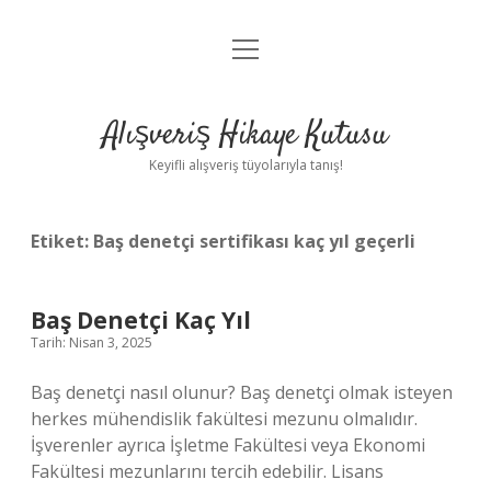
menüyü
Anasayfa
aç
Gizlilik Politikası
Alışveriş Hikaye Kutusu
Yasal Uyarı
Keyifli alışveriş tüyolarıyla tanış!
Hakkımızda
Etiket:
Baş denetçi sertifikası kaç yıl geçerli
Baş Denetçi Kaç Yıl
Tarih: Nisan 3, 2025
Baş denetçi nasıl olunur? Baş denetçi olmak isteyen
herkes mühendislik fakültesi mezunu olmalıdır.
İşverenler ayrıca İşletme Fakültesi veya Ekonomi
Fakültesi mezunlarını tercih edebilir. Lisans