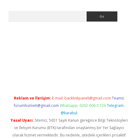
Arama
ps://ilbet.casino/
Reklam ve İletişim:
E-mail:
backlinkpaneli@gmail.com
Teams:
forumhizmeti@gmail.com
Whatsapp: 0262 606 0 726
Telegram:
@karabul
Yasal Uyarı:
Sitemiz, 5651 Sayılı Kanun gereğince Bilgi Teknolojileri
ve İletişim Kurumu (BTK) tarafından onaylanmış bir Yer Sağlayıcı
olarak hizmet vermektedir. Bu nedenle, sitedeki içerikleri proaktif