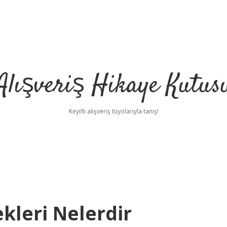
Alışveriş Hikaye Kutus
Keyifli alışveriş tüyolarıyla tanış!
kleri Nelerdir