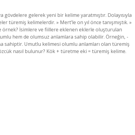
 gövdelere gelerek yeni bir kelime yaratmıştır. Dolayısıyla
er türemiş kelimelerdir. » Mert’le on yıl önce tanışmıştık. »
 örnek? İsimlere ve fiillere eklenen eklerle oluşturulan
lumlu hem de olumsuz anlamlara sahip olabilir. Örneğin, -
ma sahiptir. Umutlu kelimesi olumlu anlamları olan türemiş
 sözcük nasıl bulunur? Kök + türetme eki = türemiş kelime.