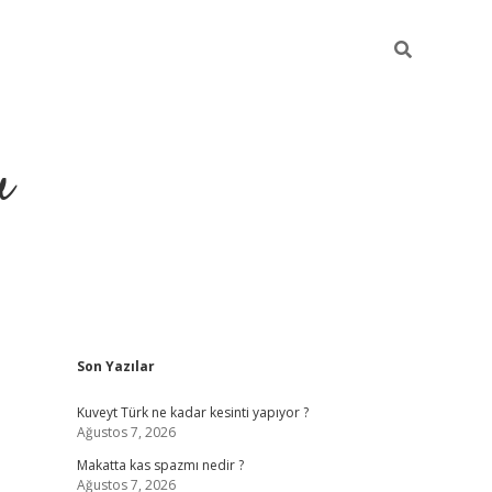
u
Sidebar
Son Yazılar
https://ilb
Kuveyt Türk ne kadar kesinti yapıyor ?
Ağustos 7, 2026
Makatta kas spazmı nedir ?
Ağustos 7, 2026