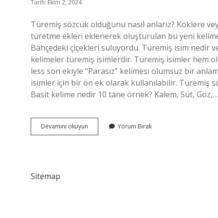
Tarih: Ekim 2, 2024
Türemiş sözcük olduğunu nasıl anlarız? Köklere veya
türetme ekleri eklenerek oluşturulan bu yeni kelimel
Bahçedeki çiçekleri suluyordu. Türemiş isim nedir ve
kelimeler türemiş isimlerdir. Türemiş isimler hem o
less son ekiyle “Parasız” kelimesi olumsuz bir anla
isimler için bir ön ek olarak kullanılabilir. Türemiş
Basit kelime nedir 10 tane örnek? Kalem, Süt, Göz,…
Türemiş
Devamını okuyun
Yorum Bırak
Sözcük
Örnekleri
Nelerdir
Sitemap