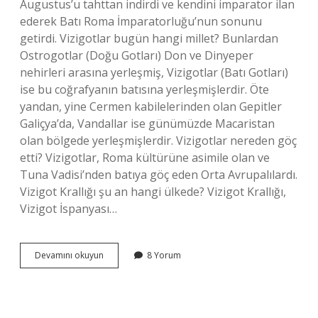
Augustus’u tahttan indirdi ve kendini imparator ilan
ederek Batı Roma İmparatorluğu’nun sonunu
getirdi. Vizigotlar bugün hangi millet? Bunlardan
Ostrogotlar (Doğu Gotları) Don ve Dinyeper
nehirleri arasına yerleşmiş, Vizigotlar (Batı Gotları)
ise bu coğrafyanın batısına yerleşmişlerdir. Öte
yandan, yine Cermen kabilelerinden olan Gepitler
Galiçya’da, Vandallar ise günümüzde Macaristan
olan bölgede yerleşmişlerdir. Vizigotlar nereden göç
etti? Vizigotlar, Roma kültürüne asimile olan ve
Tuna Vadisi’nden batıya göç eden Orta Avrupalılardı.
Vizigot Krallığı şu an hangi ülkede? Vizigot Krallığı,
Vizigot İspanyası…
Vizigotları
Devamını okuyun
8 Yorum
Kim
Yıktı