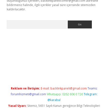
düşündüğünüz içerikleri,
backlinkpanelicomtr@gmail.com
adresine
bildirmeniz halinde, ilgili içerikler yasal süre içerisinde sitemizden
kaldırılacaktır.
Arama
ps://ilbet.casino/
Reklam ve İletişim:
E-mail:
backlinkpaneli@gmail.com
Teams:
forumhizmeti@gmail.com
Whatsapp: 0262 606 0 726
Telegram:
@karabul
Yasal Uyarı:
Sitemiz, 5651 Sayılı Kanun gereğince Bilgi Teknolojileri