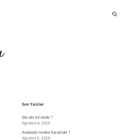
u
Sidebar
Son Yazılar
https://ilbe
Dtv atv AV nedir ?
Ağustos 6, 2026
Avokado neden haramdır ?
Ağustos 5, 2026