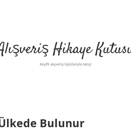
Alışveriş Hikaye Kutus
Keyifli alışveriş tüyolarıyla tanış!
 Ülkede Bulunur