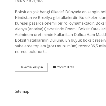
Tarih: Şubat 23, 2025
Boksit en çok hangi ülkede? Dünyada en zengin boksi
Hindistan ve Brezilya gibi ülkelerdir. Bu ülkeler, 
küresel pazarda önemli bir rol oynamaktadır. Boksi
Alanya (Antalya) Çevresinde Önemli Boksit Yatak
Aülminum üretiminde KullaniLan Daflıca Ham Madded
Boksit Yataklarının Durumu En büyük boksit rezerv
sahalarda toplam (gör+muh+müm) rezerv 36,5 milyon t
nerede bulunur?…
Boksit
Devamını okuyun
Yorum Bırak
En
Çok
Hangi
Ülkede
Bulunur
Sitemap